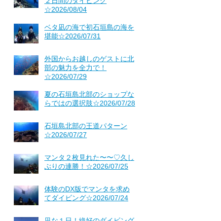
２日間のダイビング
☆2026/08/04
ベタ凪の海で初石垣島の海を
堪能☆2026/07/31
外国からお越しのゲストに北
部の魅力を全力で！
☆2026/07/29
夏の石垣島北部のショップな
らではの選択肢☆2026/07/28
石垣島北部の王道パターン
☆2026/07/27
マンタ２枚見れた〜〜♡久し
ぶりの連勝！☆2026/07/25
体験のDX版でマンタを求め
てダイビング☆2026/07/24
凪な１日！絶好のダイビング