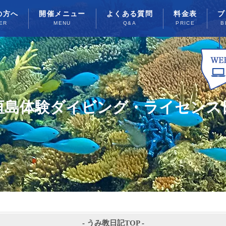
の方へ
開催メニュー
よくある質問
料金表
ブ
ER
MENU
Q&A
PRICE
B
垣島体験ダイビング・ライセンス
-
うみ教日記TOP
-