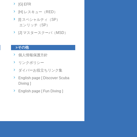
[G] EFR
[H] レスキュー（RED）
[I] スペシャルティ（SP）
エンリッチ（SP）
[J] マスタースクーバ（MSD）
その他
個人情報保護方針
リンクポリシー
ダイバーお役立ちリンク集
English page [ Discover Scuba
Diving ]
English page [ Fun Diving ]