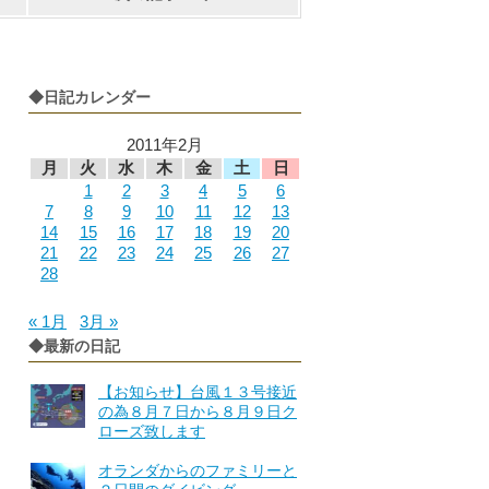
◆日記カレンダー
2011年2月
月
火
水
木
金
土
日
1
2
3
4
5
6
7
8
9
10
11
12
13
14
15
16
17
18
19
20
21
22
23
24
25
26
27
28
« 1月
3月 »
◆最新の日記
【お知らせ】台風１３号接近
の為８月７日から８月９日ク
ローズ致します
オランダからのファミリーと