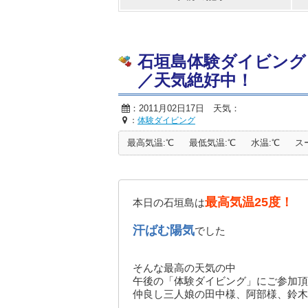
石垣島体験ダイビング
／天気絶好中！
：2011月02日17日 天気：
：
体験ダイビング
最高気温:℃
最低気温:℃
水温:℃
ス
最高気温25度！
本日の石垣島は
汗ばむ陽気
でした
そんな最高の天気の中
午後の「体験ダイビング」にご参加頂
仲良し三人娘の田中様、阿部様、鈴木