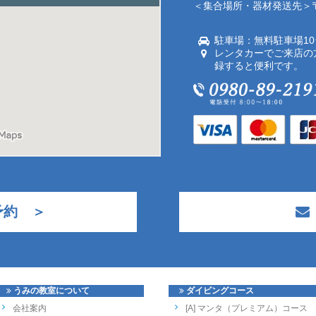
＜集合場所・器材発送先＞〒9
駐車場：無料駐車場1
レンタカーでご来店の
録すると便利です。
予約 ＞
うみの教室について
ダイビングコース
会社案内
[A] マンタ（プレミアム）コース