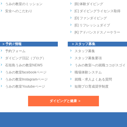
うみの教室のミッション
[B] 体験ダイビング
安全へのこだわり
[C] ダイビングライセンス取得
[D] ファンダイビング
[E] リフレッシュダイブ
[K] アドバンスドスノーケラー
予約 / 情報
スタッフ募集
予約フォーム
スタッフ募集
ダイビング日記（ブログ）
スタッフ募集要項
石垣島うみの教室NEWS
うみの教室への就職ココがスゴイ
うみの教室facebookページ
職場体験システム
うみの教室Instagramページ
就職・求人よくある質問
うみの教室Youtubeページ
短期プロ育成奨学制度
ダイビングと健康 ＞