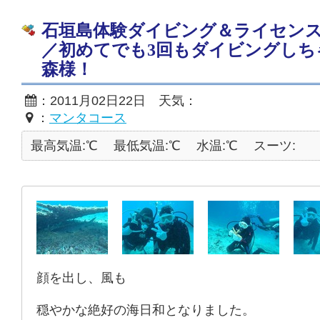
石垣島体験ダイビング＆ライセン
／初めてでも3回もダイビングしち
森様！
：2011月02日22日 天気：
：
マンタコース
最高気温:℃
最低気温:℃
水温:℃
スーツ:
顔を出し、風も
穏やかな絶好の海日和となりました。