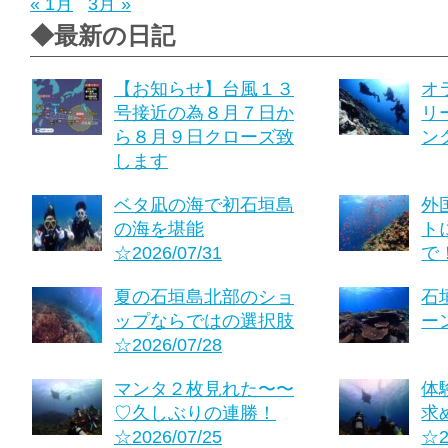
« 1月
3月 »
◆最新の日記
【お知らせ】台風１３
オ
号接近の為８月７日か
リ
ら８月９日クローズ致
ング
します
ベタ凪の海で初石垣島
外
の海を堪能
ト
☆2026/07/31
で！
夏の石垣島北部のショ
石
ップならではの選択肢
ーン
☆2026/07/28
マンタ２枚見れた〜〜
体
♡久しぶりの連勝！
求
☆2026/07/25
☆2