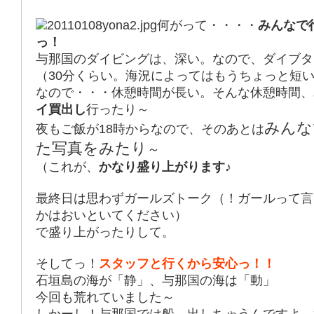
何がって・・・・
みんなで
っ！
与那国のダイビングは、深い。なので、ダイブタ
（30分くらい。海況によってはもうちょっと短
なので・・・休憩時間が長い。そんな休憩時間、
イ買出し
行ったり～
みんな
夜もご飯が18時からなので、そのあとは
た写真をみたり
～
（これが、
かなり盛り上がります♪
最終日は思わずガールズトーク（！ガールって言
かはおいといてください）
で盛り上がったりして。
そしてっ！
スタッフと行くから安心っ！！
石垣島の海が「静」、与那国の海は「動」
今回も荒れていました～