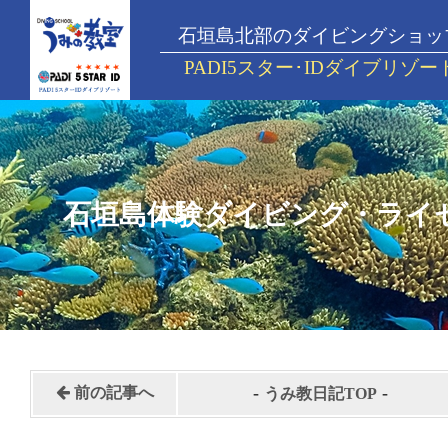
石垣島北部のダイビングショッ
PADI5スター･IDダイブリゾー
石垣島体験ダイビング・ライ
-
-
前の記事へ
うみ教日記TOP