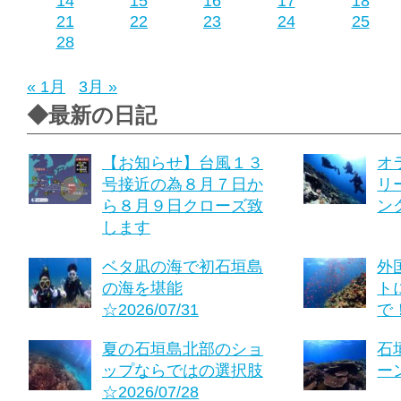
14
15
16
17
18
21
22
23
24
25
28
« 1月
3月 »
◆最新の日記
【お知らせ】台風１３
オ
号接近の為８月７日か
リ
ら８月９日クローズ致
ング
します
ベタ凪の海で初石垣島
外
の海を堪能
ト
☆2026/07/31
で！
夏の石垣島北部のショ
石
ップならではの選択肢
ーン
☆2026/07/28