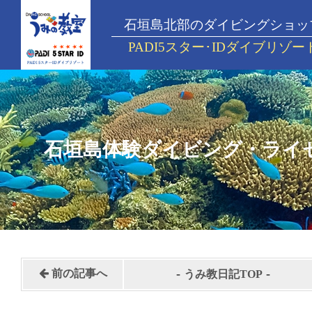
石垣島北部のダイビングショッ
PADI5スター･IDダイブリゾー
石垣島体験ダイビング・ライ
-
-
前の記事へ
うみ教日記TOP