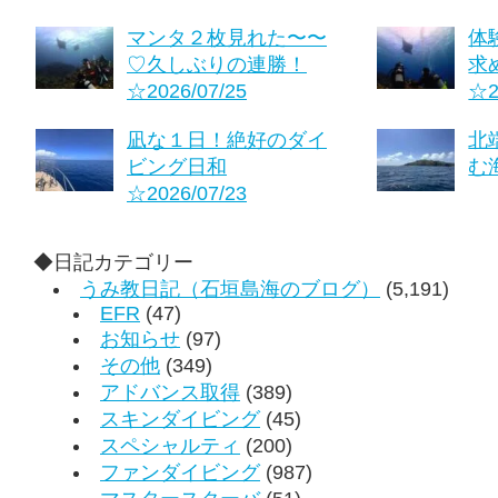
マンタ２枚見れた〜〜
体
♡久しぶりの連勝！
求
☆2026/07/25
☆2
凪な１日！絶好のダイ
北
ビング日和
む海
☆2026/07/23
◆日記カテゴリー
うみ教日記（石垣島海のブログ）
(5,191)
EFR
(47)
お知らせ
(97)
その他
(349)
アドバンス取得
(389)
スキンダイビング
(45)
スペシャルティ
(200)
ファンダイビング
(987)