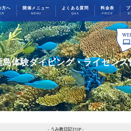
の方へ
開催メニュー
よくある質問
料金表
ブ
ER
MENU
Q&A
PRICE
B
垣島体験ダイビング・ライセンス
-
うみ教日記TOP
-