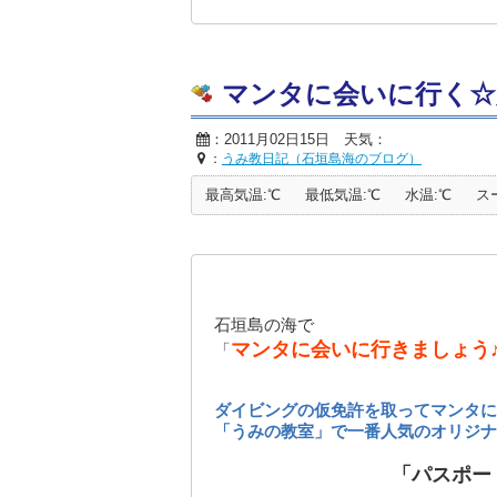
マンタに会いに行く☆
：2011月02日15日 天気：
：
うみ教日記（石垣島海のブログ）
最高気温:℃
最低気温:℃
水温:℃
ス
石垣島の海で
マンタに会いに行きましょう♪
「
ダイビングの仮免許を取ってマンタに
「うみの教室」で一番人気のオリジナ
「パスポー