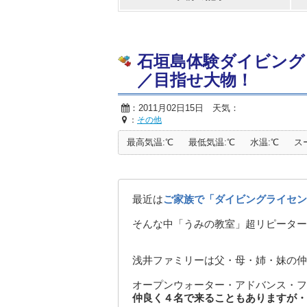
石垣島体験ダイビング
／目指せ大物！
：2011月02日15日 天気：
：
その他
最高気温:℃
最低気温:℃
水温:℃
ス
最近は
ご家族で「ダイビングライセン
そんな中「うみの教室」超リピーター
浅井ファミリーは父・母・姉・妹の仲
オープンウォーター・アドバンス・フ
仲良く４名で来ることもありますが・