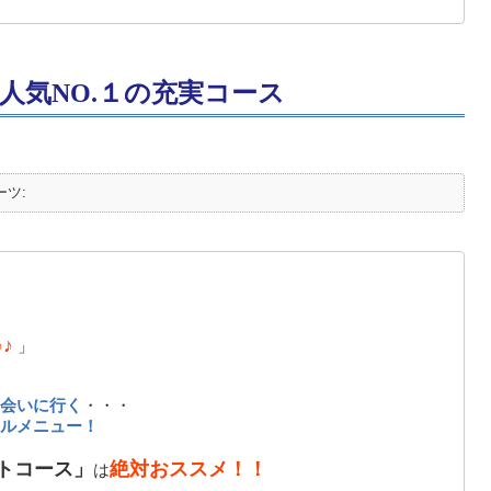
人気NO.１の充実コース
ーツ:
♪
」
会いに行く
・・・
ルメニュー！
トコース」
絶対おススメ！！
は