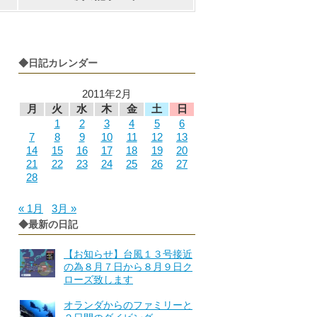
◆日記カレンダー
2011年2月
月
火
水
木
金
土
日
1
2
3
4
5
6
7
8
9
10
11
12
13
14
15
16
17
18
19
20
21
22
23
24
25
26
27
28
« 1月
3月 »
◆最新の日記
【お知らせ】台風１３号接近
の為８月７日から８月９日ク
ローズ致します
オランダからのファミリーと