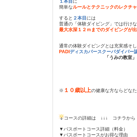
１本目
に
簡単な
ルールとテクニックのレクチャ
すると
２本目
には
普通の「体験ダイビング」では行けな
最大水深１２ｍまでのダイビングが出
通常の体験ダイビングとは充実感そし
PADI
ディスカバースクーバダイバー
「うみの教室」
１０歳以上
※
の健康な方ならどなた
コースの詳細は ↓↓↓ コチラか
▼パスポートコース詳細（料金）
▼パスポートコースがお得な理由