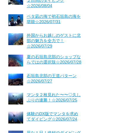
２日間のダイビング
☆2026/08/04
ベタ凪の海で初石垣島の海を
堪能☆2026/07/31
外国からお越しのゲストに北
部の魅力を全力で！
☆2026/07/29
夏の石垣島北部のショップな
らではの選択肢☆2026/07/28
石垣島北部の王道パターン
☆2026/07/27
マンタ２枚見れた〜〜♡久し
ぶりの連勝！☆2026/07/25
体験のDX版でマンタを求め
てダイビング☆2026/07/24
凪な１日！絶好のダイビング