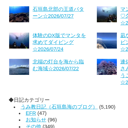
石垣島北部の王道パタ
マ
ーン☆2026/07/27
♡
☆2
体験のDX版でマンタを
凪
求めてダイビング
ビ
☆2026/07/24
☆2
北端の灯台を海から臨
連
む海域☆2026/07/22
さ
う
☆2
◆日記カテゴリー
うみ教日記（石垣島海のブログ）
(5,190)
EFR
(47)
お知らせ
(96)
その他
(349)