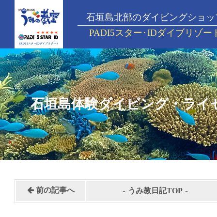
石垣島北部のダイビングショッ
PADI5スター･IDダイブリゾー
石垣島体験ダイビング・ライ
-
-
前の記事へ
うみ教日記TOP