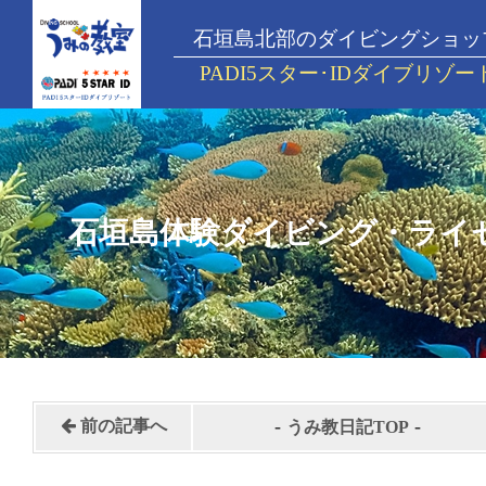
石垣島北部のダイビングショッ
PADI5スター･IDダイブリゾー
石垣島体験ダイビング・ライ
-
-
前の記事へ
うみ教日記TOP