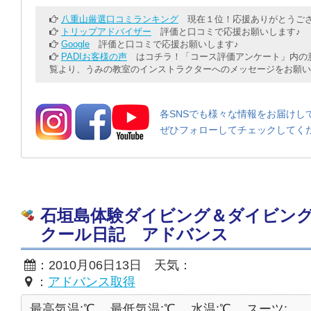
八重山厳選口コミランキング
現在１位！応援ありがとうござ
トリップアドバイザー
評価と口コミで応援お願いします♪
Google
評価と口コミで応援お願いします♪
PADIお客様の声
はコチラ！「コース評価アンケート」内の意
覧より、うみの教室のインストラクターへのメッセージをお願い
各SNSでも様々な情報をお届けし
ぜひフォローしてチェックしてく
石垣島体験ダイビング＆ダイビン
クール日記 アドバンス
：2010月06日13日 天気：
：
アドバンス取得
最高気温:℃
最低気温:℃
水温:℃
スーツ: