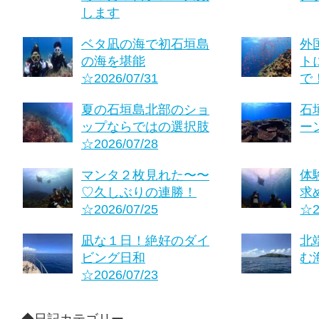
します
ベタ凪の海で初石垣島
外
の海を堪能
ト
☆2026/07/31
で！
夏の石垣島北部のショ
石
ップならではの選択肢
ーン
☆2026/07/28
マンタ２枚見れた〜〜
体
♡久しぶりの連勝！
求
☆2026/07/25
☆2
凪な１日！絶好のダイ
北
ビング日和
む海
☆2026/07/23
◆日記カテゴリー