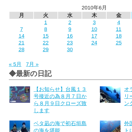
2010年6月
月
火
水
木
金
1
2
3
4
7
8
9
10
11
14
15
16
17
18
21
22
23
24
25
28
29
30
« 5月
7月 »
◆最新の日記
【お知らせ】台風１３
オ
号接近の為８月７日か
リ
ら８月９日クローズ致
ング
します
ベタ凪の海で初石垣島
外
の海を堪能
ト