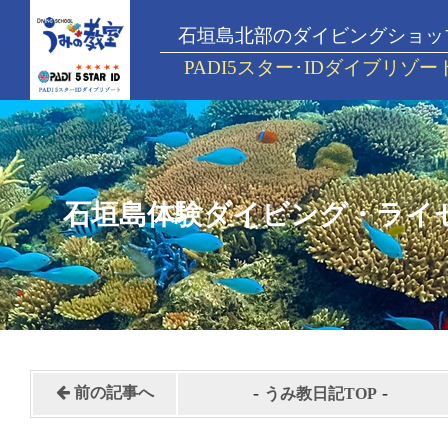
石垣島北部のダイビングショッ
PADI5スター･IDダイブリゾー
石垣島体験ダイビング・ライ
-
-
前の記事へ
うみ教日記TOP