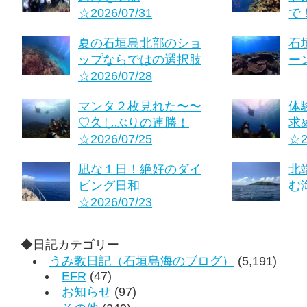
☆2026/07/31
で！
夏の石垣島北部のショ
石
ップならではの選択肢
ーン
☆2026/07/28
マンタ２枚見れた〜〜
体
♡久しぶりの連勝！
求
☆2026/07/25
☆2
凪な１日！絶好のダイ
北
ビング日和
む海
☆2026/07/23
◆日記カテゴリー
うみ教日記（石垣島海のブログ）
(5,191)
EFR
(47)
お知らせ
(97)