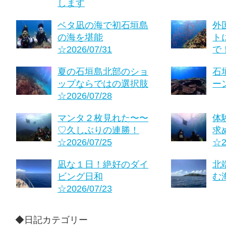
します
ベタ凪の海で初石垣島
外
の海を堪能
ト
☆2026/07/31
で！
夏の石垣島北部のショ
石
ップならではの選択肢
ーン
☆2026/07/28
マンタ２枚見れた〜〜
体
♡久しぶりの連勝！
求
☆2026/07/25
☆2
凪な１日！絶好のダイ
北
ビング日和
む海
☆2026/07/23
◆日記カテゴリー