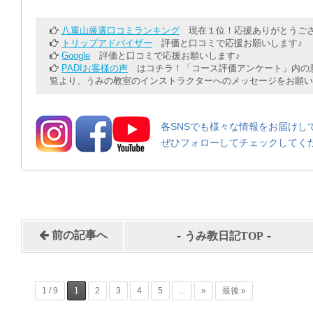
八重山厳選口コミランキング
現在１位！応援ありがとうござ
トリップアドバイザー
評価と口コミで応援お願いします♪
Google
評価と口コミで応援お願いします♪
PADIお客様の声
はコチラ！「コース評価アンケート」内の意
覧より、うみの教室のインストラクターへのメッセージをお願い
各SNSでも様々な情報をお届けし
ぜひフォローしてチェックしてく
-
-
前の記事へ
うみ教日記TOP
1 / 9
1
2
3
4
5
...
»
最後 »