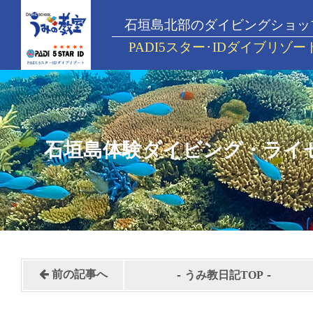
石垣島北部のダイビングショッ
PADI5スター･IDダイブリゾー
石垣島体験ダイビング・ライ
-
-
前の記事へ
うみ教日記TOP