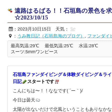
遠路はるばる！！石垣島の景色を
☆2023/10/15
：2023月10日15日 天気：
：
うみ教日記（石垣島海のブログ）
,
ファンダイ
最高気温:29℃
最低気温:25℃
水温:28℃
スーツ:5mmワンピース
石垣島ファンダイビング＆体験ダイビング＆ライ
日記
スタートです
こんにちは〜！！ななです( ´ー｀)/
今日は曇天
太陽が出ないだけで北風ということもありなかな