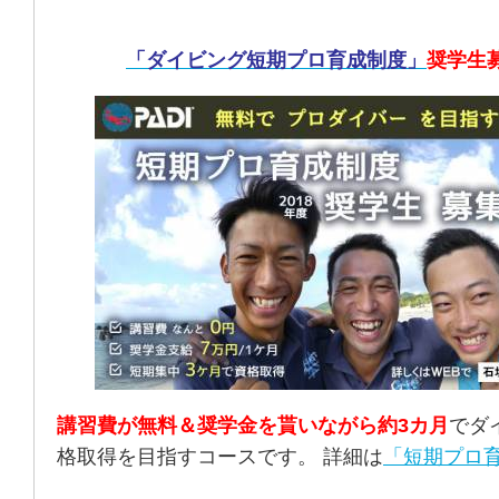
「ダイビング短期プロ育成制度」
奨学生
講習費が無料＆奨学金を貰いながら約3カ月
でダ
格取得を目指すコースです。 詳細は
「短期プロ育