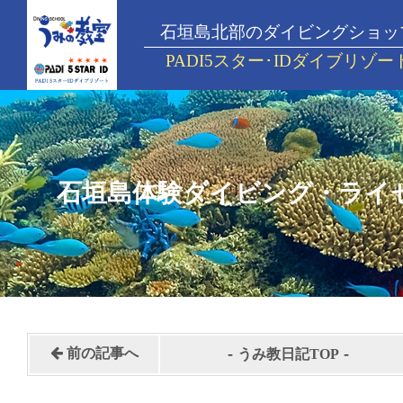
石垣島北部のダイビングショッ
PADI5スター･IDダイブリゾー
石垣島体験ダイビング・ライ
-
-
前の記事へ
うみ教日記TOP