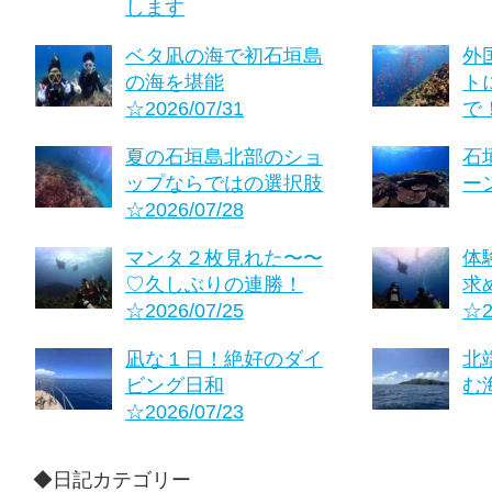
します
ベタ凪の海で初石垣島
外
の海を堪能
ト
☆2026/07/31
で！
夏の石垣島北部のショ
石
ップならではの選択肢
ーン
☆2026/07/28
マンタ２枚見れた〜〜
体
♡久しぶりの連勝！
求
☆2026/07/25
☆2
凪な１日！絶好のダイ
北
ビング日和
む海
☆2026/07/23
◆日記カテゴリー