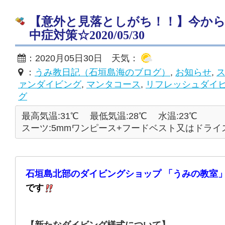
【意外と見落としがち！！】今か
中症対策☆2020/05/30
：2020月05日30日 天気：
：
うみ教日記（石垣島海のブログ）
,
お知らせ
,
ァンダイビング
,
マンタコース
,
リフレッシュダイ
グ
最高気温:31℃
最低気温:28℃
水温:23℃
スーツ:5mmワンピース+フードベスト又はドライ
石垣島北部のダイビングショップ 「うみの教室」
です