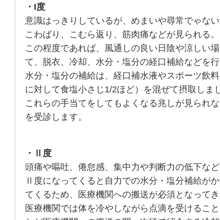
・I度
意識はっきりしているが、めまいや尋常でゃない
こわばり、こむら返り、筋肉痛などが見られる。
この程度であれば、風通しの良い日陰や涼しい場
て、脱衣、冷却、水分・塩分の経口補給などを行
水分・塩分の補給は、経口補水液やスポーツ飲料
に対して食塩小さじ1/2ほど）を混ぜて摂取しま
これらの手当てをしてもよくなる兆しが見られな
を受診します。
・Ⅱ度
頭痛や嘔吐、倦怠感、集中力や判断力の低下など
Ⅱ度になってくると自力での水分・塩分補給がか
てくるため、医療機関への搬送が必須となってき
医療機関では体を冷やしながら点滴を受けること