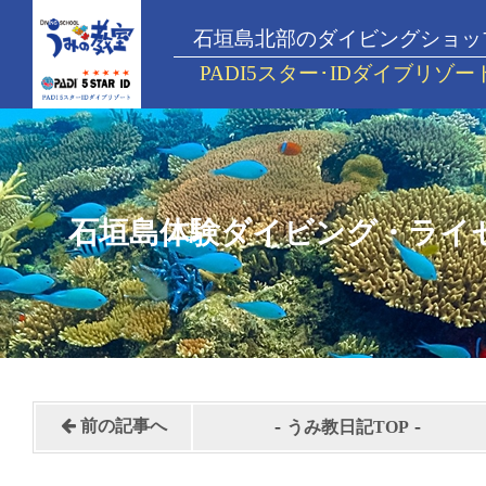
石垣島北部のダイビングショッ
PADI5スター･IDダイブリゾー
石垣島体験ダイビング・ライ
-
-
前の記事へ
うみ教日記TOP