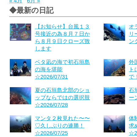
« 4月
6月 »
◆最新の日記
【お知らせ】台風１３
オ
号接近の為８月７日か
リ
ら８月９日クローズ致
ング
します
ベタ凪の海で初石垣島
外
の海を堪能
ト
☆2026/07/31
で！
夏の石垣島北部のショ
石
ップならではの選択肢
ーン
☆2026/07/28
マンタ２枚見れた〜〜
体
♡久しぶりの連勝！
求
☆2026/07/25
☆2