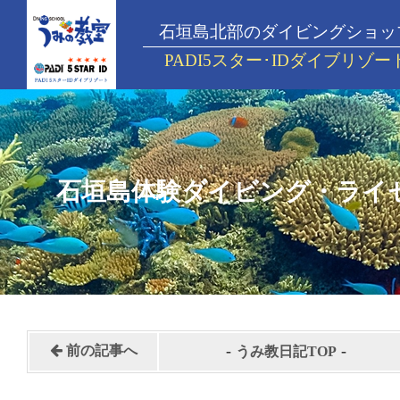
石垣島北部のダイビングショッ
PADI5スター･IDダイブリゾー
石垣島体験ダイビング・ライ
-
-
前の記事へ
うみ教日記TOP