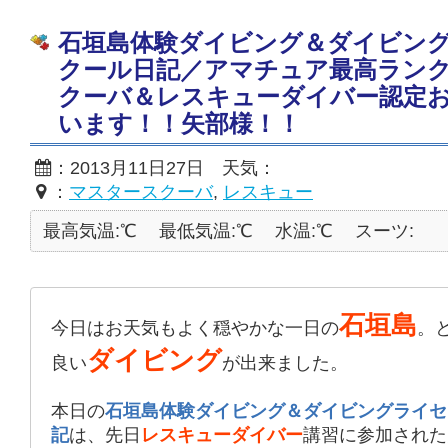
石垣島体験ダイビング＆ダイビン
クール日記／アマチュア最高ラン
クーバ＆レスキューダイバー認定
います！！矢部様！！
：2013月11日27日 天気：
：
マスタースクーバ
,
レスキュー
最高気温:℃
最低気温:℃
水温:℃
スーツ:
石垣島
今日はお天気もよく穏やかな一日の
。
ダイビング
良い
が出来ました。
本日の
石垣島体験ダイビング＆ダイビングライセ
記
は、先日
レスキューダイバー
講習に参加された