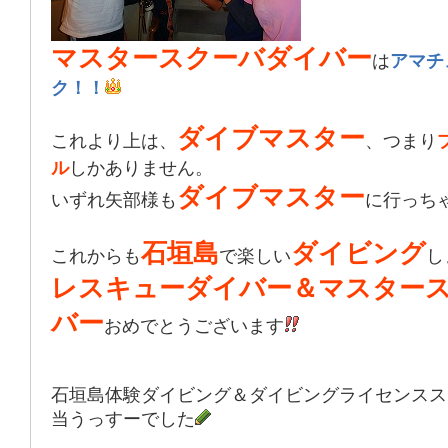
マスタースクーバダイバー
は
アマチ
ク！！
ダイブマスター
これより上は、
、つまり
ル
しかありません。
ダイブマスター
いずれ矢部様も
に行っち
石垣島
ダイビング
これからも
で楽しい
し
レスキューダイバー＆マスター
バー
おめでとうございます
石垣島体験ダイビング＆ダイビングライセンスス
当うっすーでした