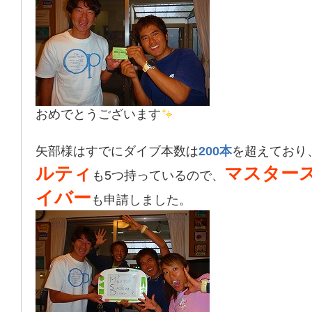
おめでとうございます
矢部様はすでにダイブ本数は
200本
を超えており
ルティ
マスター
も5つ持っているので、
イバー
も申請しました。