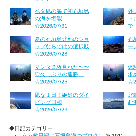
ベタ凪の海で初石垣島
外
の海を堪能
ト
☆2026/07/31
で！
夏の石垣島北部のショ
石
ップならではの選択肢
ーン
☆2026/07/28
マンタ２枚見れた〜〜
体
♡久しぶりの連勝！
求
☆2026/07/25
☆2
凪な１日！絶好のダイ
北
ビング日和
む海
☆2026/07/23
◆日記カテゴリー
うみ教日記（石垣島海のブログ）
(5,191)