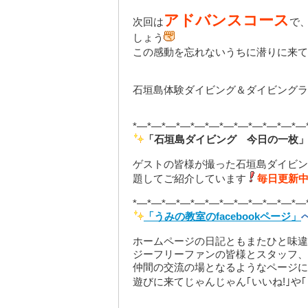
アドバンスコース
次回は
で
しょう
この感動を忘れないうちに潜りに来て
石垣島体験ダイビング＆ダイビングラ
*—*—*—*—*—*—*—*—*—*—*—*—
「石垣島ダイビング 今日の一枚」
ゲストの皆様が撮った石垣島ダイビン
題してご紹介しています
毎日更新
*—*—*—*—*—*—*—*—*—*—*—*—
「うみの教室のfacebookページ」
ホームページの日記ともまたひと味違
ジーフリーファンの皆様とスタッフ、
仲間の交流の場となるようなページに
遊びに来てじゃんじゃん｢いいね!｣や