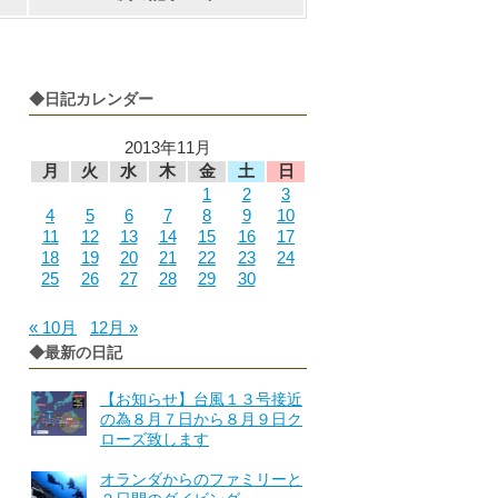
◆日記カレンダー
2013年11月
月
火
水
木
金
土
日
1
2
3
4
5
6
7
8
9
10
11
12
13
14
15
16
17
18
19
20
21
22
23
24
25
26
27
28
29
30
« 10月
12月 »
◆最新の日記
【お知らせ】台風１３号接近
の為８月７日から８月９日ク
ローズ致します
オランダからのファミリーと