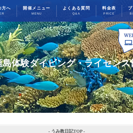
の方へ
開催メニュー
よくある質問
料金表
ブ
ER
MENU
Q&A
PRICE
B
垣島体験ダイビング・ライセンス
-
うみ教日記TOP
-