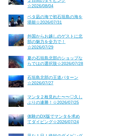
２日間のダイビング
☆2026/08/04
ベタ凪の海で初石垣島の海を
堪能☆2026/07/31
外国からお越しのゲストに北
部の魅力を全力で！
☆2026/07/29
夏の石垣島北部のショップな
らではの選択肢☆2026/07/28
石垣島北部の王道パターン
☆2026/07/27
マンタ２枚見れた〜〜♡久し
ぶりの連勝！☆2026/07/25
体験のDX版でマンタを求め
てダイビング☆2026/07/24
凪な１日！絶好のダイビング