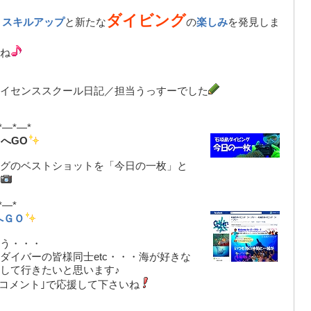
ダイビング
、
スキルアップ
と新たな
の
楽しみ
を発見しま
ね
イセンススクール日記／担当うっすーでした
*—*—*
へGO
グのベストショットを「今日の一枚」と
中
*—*
へＧＯ
う・・・
ダイバーの皆様同士etc・・・海が好きな
して行きたいと思います♪
｢コメント｣で応援して下さいね