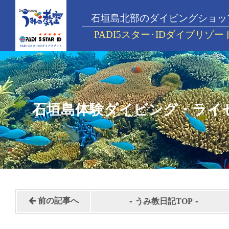
石垣島北部のダイビングショッ
PADI5スター･IDダイブリゾー
石垣島体験ダイビング・ライ
-
-
前の記事へ
うみ教日記TOP