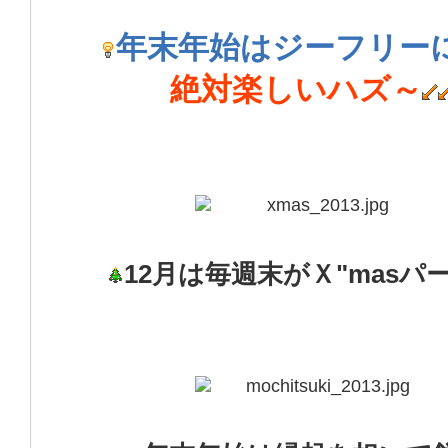
年末年始はジーフリー
絶対楽しいハズ～
12月は毎週末がＸ"masパ