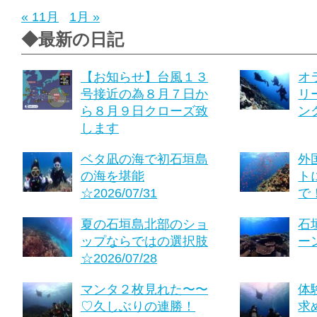
« 11月
1月 »
◆最新の日記
【お知らせ】台風１３
オ
号接近の為８月７日か
リ
ら８月９日クローズ致
ング
します
ベタ凪の海で初石垣島
外
の海を堪能
ト
☆2026/07/31
で！
夏の石垣島北部のショ
石
ップならではの選択肢
ーン
☆2026/07/28
マンタ２枚見れた〜〜
体
♡久しぶりの連勝！
求