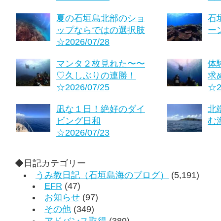
夏の石垣島北部のショ
石
ップならではの選択肢
ーン
☆2026/07/28
マンタ２枚見れた〜〜
体
♡久しぶりの連勝！
求
☆2026/07/25
☆2
凪な１日！絶好のダイ
北
ビング日和
む海
☆2026/07/23
◆日記カテゴリー
うみ教日記（石垣島海のブログ）
(5,191)
EFR
(47)
お知らせ
(97)
その他
(349)
アドバンス取得
(389)