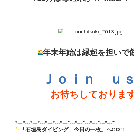
年末年始は縁起を担いで
Ｊｏｉｎ ｕ
お待ちしておりま
*---*---*---*---*---*---*---*---*---*---*---*---*---*
「石垣島ダイビング 今日の一枚」へGO