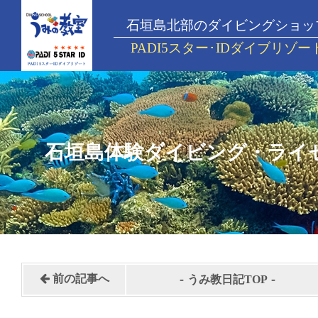
石垣島北部のダイビングショッ
PADI5スター･IDダイブリゾー
石垣島体験ダイビング・ライ
-
-
前の記事へ
うみ教日記TOP