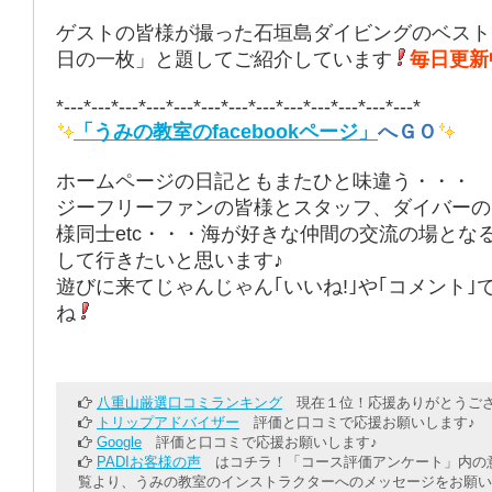
ゲストの皆様が撮った石垣島ダイビングのベスト
日の一枚」と題してご紹介しています
毎日更新
*---*---*---*---*---*---*---*---*---*---*---*---*---*
「うみの教室のfacebookページ」
へＧＯ
ホームページの日記ともまたひと味違う・・・
ジーフリーファンの皆様とスタッフ、ダイバーの
様同士etc・・・海が好きな仲間の交流の場とな
して行きたいと思います♪
遊びに来てじゃんじゃん｢いいね!｣や｢コメント｣
ね
八重山厳選口コミランキング
現在１位！応援ありがとうござ
トリップアドバイザー
評価と口コミで応援お願いします♪
Google
評価と口コミで応援お願いします♪
PADIお客様の声
はコチラ！「コース評価アンケート」内の意
覧より、うみの教室のインストラクターへのメッセージをお願い