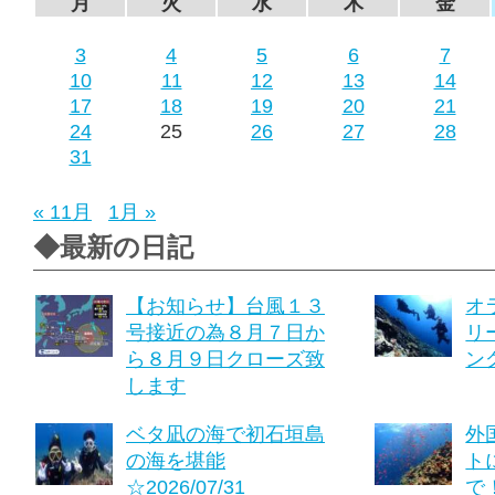
月
火
水
木
金
3
4
5
6
7
10
11
12
13
14
17
18
19
20
21
24
25
26
27
28
31
« 11月
1月 »
◆最新の日記
【お知らせ】台風１３
オ
号接近の為８月７日か
リ
ら８月９日クローズ致
ング
します
ベタ凪の海で初石垣島
外
の海を堪能
ト
☆2026/07/31
で！