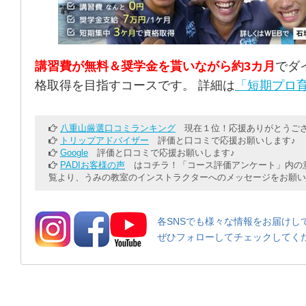
講習費が無料＆奨学金を貰いながら約3カ月
でダ
格取得を目指すコースです。 詳細は
「短期プロ育
八重山厳選口コミランキング
現在１位！応援ありがとうござ
トリップアドバイザー
評価と口コミで応援お願いします♪
Google
評価と口コミで応援お願いします♪
PADIお客様の声
はコチラ！「コース評価アンケート」内の意
覧より、うみの教室のインストラクターへのメッセージをお願い
各SNSでも様々な情報をお届けし
ぜひフォローしてチェックしてく