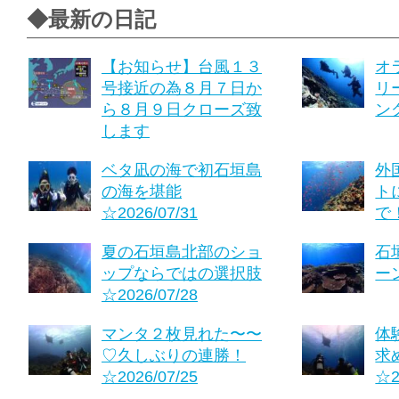
◆最新の日記
【お知らせ】台風１３
オ
号接近の為８月７日か
リ
ら８月９日クローズ致
ング
します
ベタ凪の海で初石垣島
外
の海を堪能
ト
☆2026/07/31
で！
夏の石垣島北部のショ
石
ップならではの選択肢
ーン
☆2026/07/28
マンタ２枚見れた〜〜
体
♡久しぶりの連勝！
求
☆2026/07/25
☆2