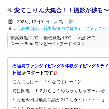
変てこりん大集合！！撮影が捗る〜〜☆2
：2023月12日01日 天気：
：
うみ教日記（石垣島海のブログ）
,
ファンダイ
最高気温:21℃
最低気温:18℃
水温:25℃
スーツ:5mmワンピース+フードベスト
石垣島ファンダイビング＆体験ダイビング＆ライ
日記
スタートです
こんにちは〜！！ななです( ´ー｀)/
時は師走！１２月らしくめちゃくちゃ寒ーい
なんせ今日は最高気温が21℃しかない・・・
こんなの石垣島じゃないよ〜〜〜