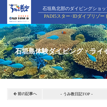
石垣島北部のダイビングショッ
PADI5スター･IDダイブリゾー
石垣島体験ダイビング・ライ
-
-
前の記事へ
うみ教日記TOP