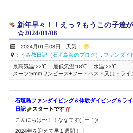
新年早々！！えっ？もうこの子達
☆2024/01/08
：2024月01日08日 天気：
：
うみ教日記（石垣島海のブログ）
,
ファンダイ
最高気温:22℃
最低気温:18℃
水温:23℃
スーツ:5mmワンピース+フードベスト又はドライ
石垣島ファンダイビング＆体験ダイビング＆ライ
日記
スタートです
こんにちは〜！！ななです( ´ー｀)/
2024年を迎えて早１週間！！