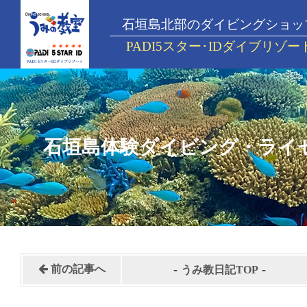
石垣島北部のダイビングショッ
PADI5スター･IDダイブリゾー
石垣島体験ダイビング・ライ
-
-
前の記事へ
うみ教日記TOP