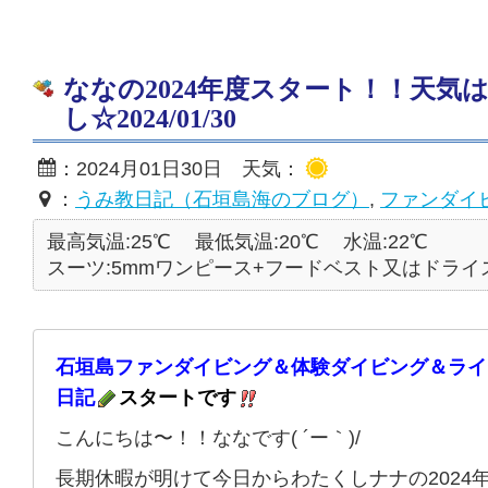
ななの2024年度スタート！！天気
し☆2024/01/30
：2024月01日30日 天気：
：
うみ教日記（石垣島海のブログ）
,
ファンダイ
最高気温:25℃
最低気温:20℃
水温:22℃
スーツ:5mmワンピース+フードベスト又はドライ
石垣島ファンダイビング＆体験ダイビング＆ライ
日記
スタートです
こんにちは〜！！ななです( ´ー｀)/
長期休暇が明けて今日からわたくしナナの2024