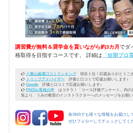
講習費が無料＆奨学金を貰いながら約3カ月
でダ
格取得を目指すコースです。 詳細は
「短期プロ育
八重山厳選口コミランキング
現在１位！応援ありがとうござ
トリップアドバイザー
評価と口コミで応援お願いします♪
Google
評価と口コミで応援お願いします♪
PADIお客様の声
はコチラ！「コース評価アンケート」内の意
覧より、うみの教室のインストラクターへのメッセージをお願い
各SNSでも様々な情報をお届けし
ぜひフォローしてチェックしてく