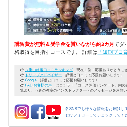
講習費が無料＆奨学金を貰いながら約3カ月
でダ
格取得を目指すコースです。 詳細は
「短期プロ育
八重山厳選口コミランキング
現在１位！応援ありがとうござ
トリップアドバイザー
評価と口コミで応援お願いします♪
Google
評価と口コミで応援お願いします♪
PADIお客様の声
はコチラ！「コース評価アンケート」内の意
覧より、うみの教室のインストラクターへのメッセージをお願い
各SNSでも様々な情報をお届けし
ぜひフォローしてチェックしてく