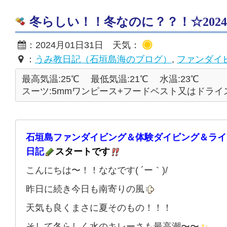
冬らしい！！冬なのに？？！☆2024/0
：2024月01日31日 天気：
：
うみ教日記（石垣島海のブログ）
,
ファンダイ
最高気温:25℃
最低気温:21℃
水温:23℃
スーツ:5mmワンピース+フードベスト又はドライ
石垣島ファンダイビング＆体験ダイビング＆ライ
日記
スタートです
こんにちは〜！！ななです( ´ー｀)/
昨日に続き今日も南寄りの風
天気も良くまさに夏そのもの！！！
そして冬らしく水のキレーさも最高潮〜〜