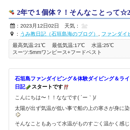
2年で１個体？！そんなことって☆2023
：2023月12日02日 天気：
：
うみ教日記（石垣島海のブログ）
,
ファンダイ
最高気温:21℃
最低気温:17℃
水温:25℃
スーツ:5mmワンピース+フードベスト
石垣島ファンダイビング＆体験ダイビング＆ライ
日記
スタートです
こんにちは〜！！ななです( ´ー｀)/
太陽が出ず気温が低い事で船の上の寒さが身に染
そんなこともあって水温がものすごく温かく感じ