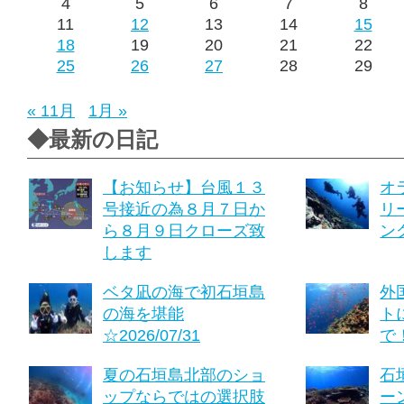
4
5
6
7
8
11
12
13
14
15
18
19
20
21
22
25
26
27
28
29
« 11月
1月 »
◆最新の日記
【お知らせ】台風１３
オ
号接近の為８月７日か
リ
ら８月９日クローズ致
ング
します
ベタ凪の海で初石垣島
外
の海を堪能
ト
☆2026/07/31
で！
夏の石垣島北部のショ
石
ップならではの選択肢
ーン