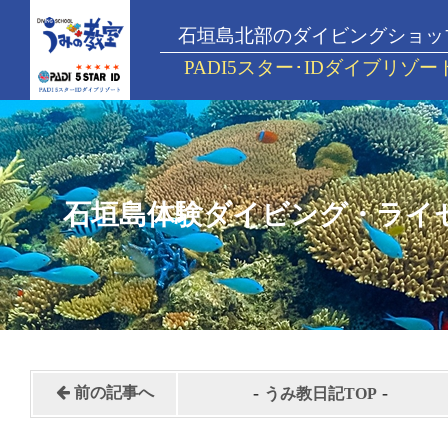
石垣島北部のダイビングショッ
PADI5スター･IDダイブリゾー
石垣島体験ダイビング・ライ
-
-
前の記事へ
うみ教日記TOP