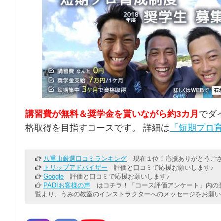
講習費が無料＆奨学金を貰いながら約3カ月
でダ
格取得を目指すコースです。 詳細は
「短期プロ育
八重山厳選口コミランキング
現在１位！応援ありがとうござ
トリップアドバイザー
評価と口コミで応援お願いします♪
Google
評価と口コミで応援お願いします♪
PADIお客様の声
はコチラ！「コース評価アンケート」内の意
覧より、うみの教室のインストラクターへのメッセージをお願い