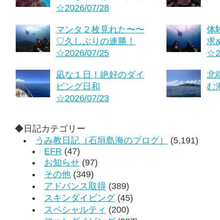
☆2026/07/28
マンタ２枚見れた〜〜
体
♡久しぶりの連勝！
求
☆2026/07/25
☆2
凪な１日！絶好のダイ
北
ビング日和
む海
☆2026/07/23
◆日記カテゴリー
うみ教日記（石垣島海のブログ）
(5,191)
EFR
(47)
お知らせ
(97)
その他
(349)
アドバンス取得
(389)
スキンダイビング
(45)
スペシャルティ
(200)