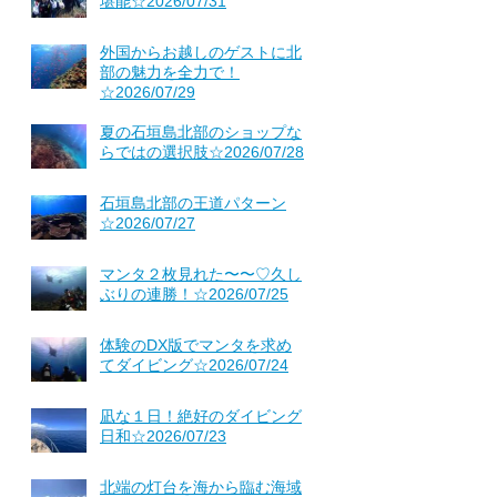
堪能☆2026/07/31
外国からお越しのゲストに北
部の魅力を全力で！
☆2026/07/29
夏の石垣島北部のショップな
らではの選択肢☆2026/07/28
石垣島北部の王道パターン
☆2026/07/27
マンタ２枚見れた〜〜♡久し
ぶりの連勝！☆2026/07/25
体験のDX版でマンタを求め
てダイビング☆2026/07/24
凪な１日！絶好のダイビング
日和☆2026/07/23
北端の灯台を海から臨む海域