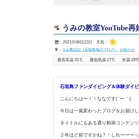
うみの教室YouTube再始
：2023月08日22日 天気：
：
うみ教日記（石垣島海のブログ）
,
お知らせ
最高気温:31℃
最低気温:27℃
水温:29
石垣島ファンダイビング＆体験ダイビ
こんにちは〜！！ななです( ´ー｀)
今日は一風変わったブログをお届けし
タイトルにもある通り動画コンテンツ
２年ほど前ですかね？！しれーーーっと