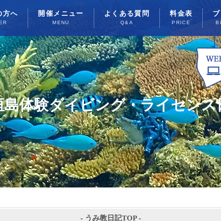
の方へ
開催メニュー
よくある質問
料金表
ブ
ER
MENU
Q&A
PRICE
B
垣島体験ダイビング・ライセンス
-
うみ教日記TOP
-