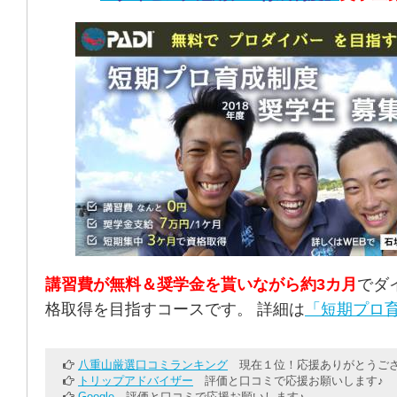
講習費が無料＆奨学金を貰いながら約3カ月
でダ
格取得を目指すコースです。 詳細は
「短期プロ育
八重山厳選口コミランキング
現在１位！応援ありがとうござ
トリップアドバイザー
評価と口コミで応援お願いします♪
Google
評価と口コミで応援お願いします♪