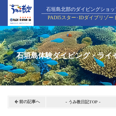
石垣島北部のダイビングショッ
PADI5スター･IDダイブリゾー
石垣島体験ダイビング・ライ
-
-
前の記事へ
うみ教日記TOP