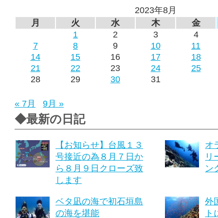
2023年8月
月
火
水
木
金
1
2
3
4
7
8
9
10
11
14
15
16
17
18
21
22
23
24
25
28
29
30
31
« 7月
9月 »
◆最新の日記
【お知らせ】台風１３
オ
号接近の為８月７日か
リ
ら８月９日クローズ致
ング
します
ベタ凪の海で初石垣島
外
の海を堪能
ト