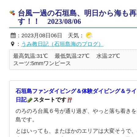
台風一過の石垣島、明日から海も再
す！！ 2023/08/06
：2023月08日06日 天気：
：
うみ教日記（石垣島海のブログ）
最高気温:31℃
最低気温:27℃
水温:27℃
スーツ:5mmワンピース
石垣島ファンダイビング＆体験ダイビング＆ライ
日記
スタートです
のろのろ台風６号が通り過ぎ、やっと落ち着きを
島です。
とはいっても、またほかのエリアは大変そうで、