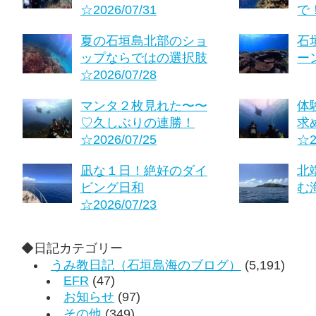
☆2026/07/31
で！
夏の石垣島北部のショ
石
ップならではの選択肢
ーン
☆2026/07/28
マンタ２枚見れた〜〜
体
♡久しぶりの連勝！
求
☆2026/07/25
☆2
凪な１日！絶好のダイ
北
ビング日和
む海
☆2026/07/23
◆日記カテゴリー
うみ教日記（石垣島海のブログ）
(5,191)
EFR
(47)
お知らせ
(97)
その他
(349)