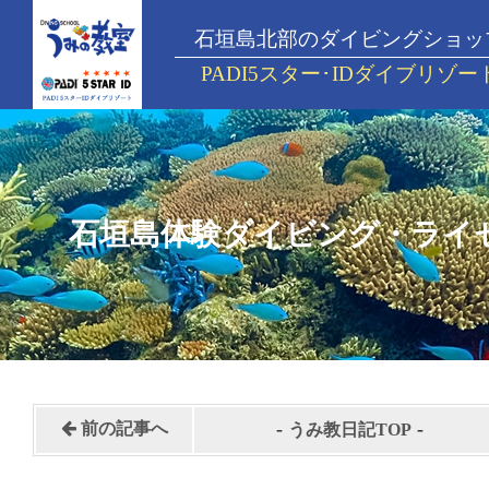
石垣島北部のダイビングショッ
PADI5スター･IDダイブリゾー
石垣島体験ダイビング・ライ
-
-
前の記事へ
うみ教日記TOP