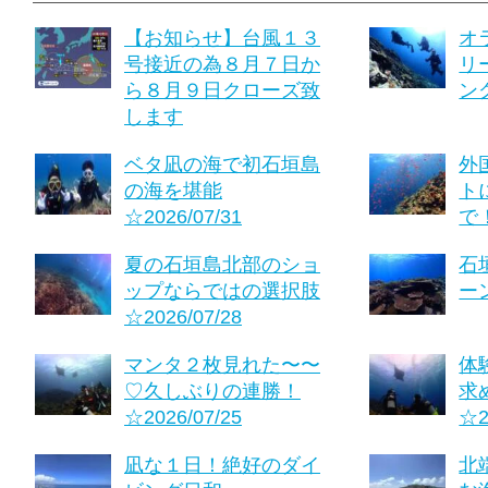
【お知らせ】台風１３
オ
号接近の為８月７日か
リ
ら８月９日クローズ致
ング
します
ベタ凪の海で初石垣島
外
の海を堪能
ト
☆2026/07/31
で！
夏の石垣島北部のショ
石
ップならではの選択肢
ーン
☆2026/07/28
マンタ２枚見れた〜〜
体
♡久しぶりの連勝！
求
☆2026/07/25
☆2
凪な１日！絶好のダイ
北