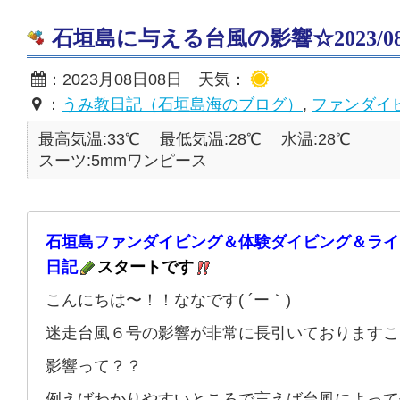
石垣島に与える台風の影響☆2023/08/
：2023月08日08日 天気：
：
うみ教日記（石垣島海のブログ）
,
ファンダイ
最高気温:33℃
最低気温:28℃
水温:28℃
スーツ:5mmワンピース
石垣島ファンダイビング＆体験ダイビング＆ライ
日記
スタートです
こんにちは〜！！ななです( ´ー｀)
迷走台風６号の影響が非常に長引いておりますこ
影響って？？
例えばわかりやすいところで言えば台風によって