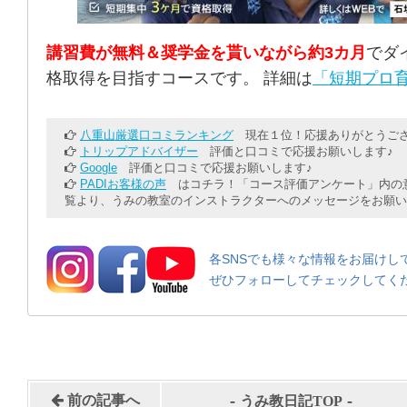
講習費が無料＆奨学金を貰いながら約3カ月
でダ
格取得を目指すコースです。 詳細は
「短期プロ育
八重山厳選口コミランキング
現在１位！応援ありがとうござ
トリップアドバイザー
評価と口コミで応援お願いします♪
Google
評価と口コミで応援お願いします♪
PADIお客様の声
はコチラ！「コース評価アンケート」内の意
覧より、うみの教室のインストラクターへのメッセージをお願い
各SNSでも様々な情報をお届けし
ぜひフォローしてチェックしてく
-
-
前の記事へ
うみ教日記TOP