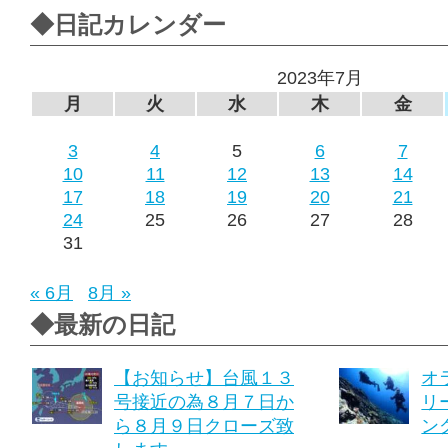
◆日記カレンダー
2023年7月
月
火
水
木
金
3
4
5
6
7
10
11
12
13
14
17
18
19
20
21
24
25
26
27
28
31
« 6月
8月 »
◆最新の日記
【お知らせ】台風１３
オ
号接近の為８月７日か
リ
ら８月９日クローズ致
ング