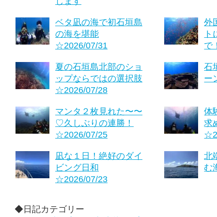
します
ベタ凪の海で初石垣島
外
の海を堪能
ト
☆2026/07/31
で！
夏の石垣島北部のショ
石
ップならではの選択肢
ーン
☆2026/07/28
マンタ２枚見れた〜〜
体
♡久しぶりの連勝！
求
☆2026/07/25
☆2
凪な１日！絶好のダイ
北
ビング日和
む海
☆2026/07/23
◆日記カテゴリー