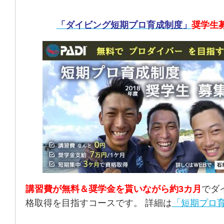
「ダイビング短期プロ育成制度」
奨学生
講習費が無料＆奨学金を貰いながら約3カ月
でダ
格取得を目指すコースです。 詳細は
「短期プロ育