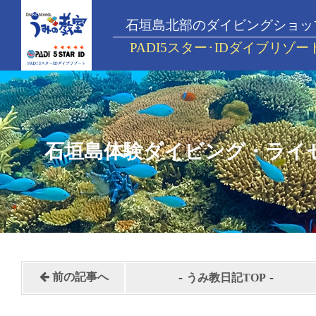
石垣島北部のダイビングショッ
PADI5スター･IDダイブリゾー
石垣島体験ダイビング・ライ
-
-
前の記事へ
うみ教日記TOP