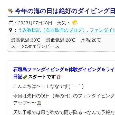
今年の海の日は絶好のダイビング日和☆2
：2023月07日18日 天気：
：
うみ教日記（石垣島海のブログ）
,
ファンダイ
最高気温:33℃
最低気温:28℃
水温:28℃
スーツ:5mmワンピース
石垣島ファンダイビング＆体験ダイビング＆ライ
日記
スタートです
こんにちは〜！！ななです( ´ー｀)
今回は先日の祝日（海の日）のファンダイビング
アップ〜〜
天気予報では風も強めで雨が降る〜なんて予報だ