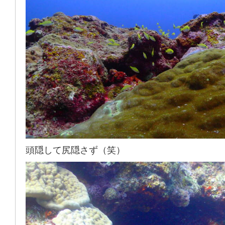
頭隠して尻隠さず（笑）