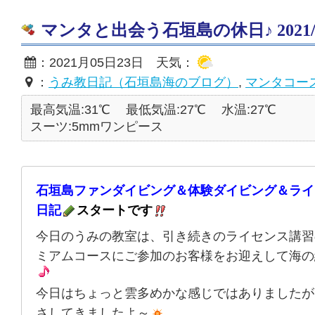
マンタと出会う石垣島の休日♪ 2021/0
：2021月05日23日 天気：
：
うみ教日記（石垣島海のブログ）
,
マンタコー
最高気温:31℃
最低気温:27℃
水温:27℃
スーツ:5mmワンピース
石垣島ファンダイビング＆体験ダイビング＆ライ
日記
スタートです
今日のうみの教室は、引き続きのライセンス講習
ミアムコースにご参加のお客様をお迎えして海の
今日はちょっと雲多めかな感じではありましたが
さしてきましたよ～