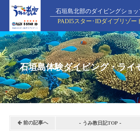
石垣島北部のダイビングショッ
PADI5スター･IDダイブリゾー
石垣島体験ダイビング・ライ
-
-
前の記事へ
うみ教日記TOP