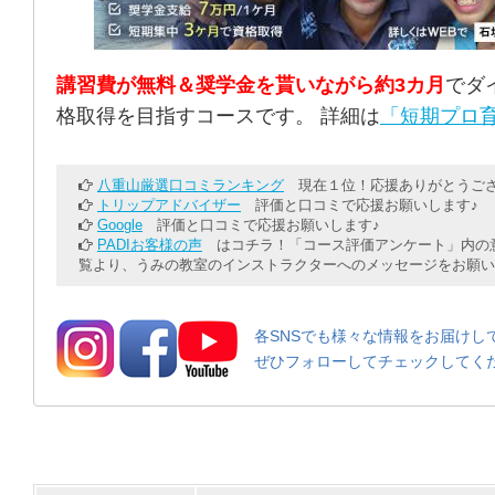
講習費が無料＆奨学金を貰いながら約3カ月
でダ
格取得を目指すコースです。 詳細は
「短期プロ育
八重山厳選口コミランキング
現在１位！応援ありがとうござ
トリップアドバイザー
評価と口コミで応援お願いします♪
Google
評価と口コミで応援お願いします♪
PADIお客様の声
はコチラ！「コース評価アンケート」内の意
覧より、うみの教室のインストラクターへのメッセージをお願い
各SNSでも様々な情報をお届けし
ぜひフォローしてチェックしてく