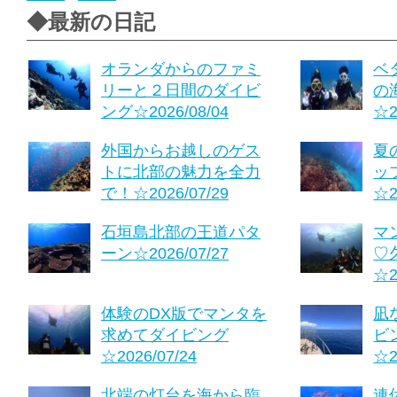
◆最新の日記
オランダからのファミ
ベ
リーと２日間のダイビ
の
ング☆2026/08/04
☆2
外国からお越しのゲス
夏
トに北部の魅力を全力
ッ
で！☆2026/07/29
☆2
石垣島北部の王道パタ
マ
ーン☆2026/07/27
♡
☆2
体験のDX版でマンタを
凪
求めてダイビング
ビ
☆2026/07/24
☆2
北端の灯台を海から臨
連