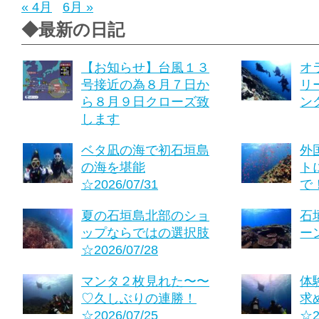
« 4月
6月 »
◆最新の日記
【お知らせ】台風１３
オ
号接近の為８月７日か
リ
ら８月９日クローズ致
ング
します
ベタ凪の海で初石垣島
外
の海を堪能
ト
☆2026/07/31
で！
夏の石垣島北部のショ
石
ップならではの選択肢
ーン
☆2026/07/28
マンタ２枚見れた〜〜
体
♡久しぶりの連勝！
求
☆2026/07/25
☆2