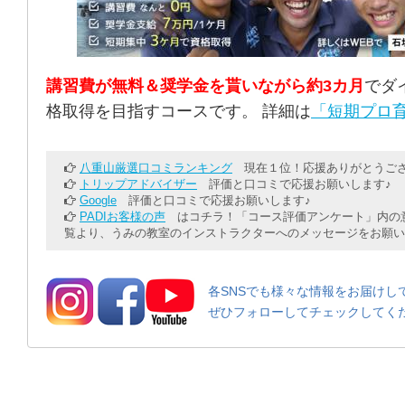
講習費が無料＆奨学金を貰いながら約3カ月
でダ
格取得を目指すコースです。 詳細は
「短期プロ育
八重山厳選口コミランキング
現在１位！応援ありがとうござ
トリップアドバイザー
評価と口コミで応援お願いします♪
Google
評価と口コミで応援お願いします♪
PADIお客様の声
はコチラ！「コース評価アンケート」内の意
覧より、うみの教室のインストラクターへのメッセージをお願い
各SNSでも様々な情報をお届けし
ぜひフォローしてチェックしてく