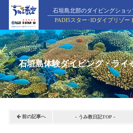
石垣島北部のダイビングショッ
PADI5スター･IDダイブリゾー
石垣島体験ダイビング・ライ
-
-
前の記事へ
うみ教日記TOP