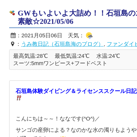
GWもいよいよ大詰め！！石垣島の
素敵☆2021/05/06
：2021月05日06日 天気：
：
うみ教日記（石垣島海のブログ）
,
ファンダイ
最高気温:28℃
最低気温:24℃
水温:24℃
スーツ:5mmワンピース+フードベスト
石垣島体験ダイビング＆ライセンススクール日記
こんにちは～～！ななです(^O^)／
サンゴの産卵による？なのかな水の濁りもようや