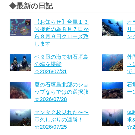
◆最新の日記
【お知らせ】台風１３
オ
号接近の為８月７日か
リ
ら８月９日クローズ致
ング
します
ベタ凪の海で初石垣島
外
の海を堪能
ト
☆2026/07/31
で！
夏の石垣島北部のショ
石
ップならではの選択肢
ーン
☆2026/07/28
マンタ２枚見れた〜〜
体
♡久しぶりの連勝！
求
☆2026/07/25
☆2