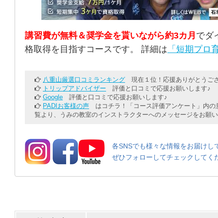
講習費が無料＆奨学金を貰いながら約3カ月
でダ
格取得を目指すコースです。 詳細は
「短期プロ育
八重山厳選口コミランキング
現在１位！応援ありがとうござ
トリップアドバイザー
評価と口コミで応援お願いします♪
Google
評価と口コミで応援お願いします♪
PADIお客様の声
はコチラ！「コース評価アンケート」内の意
覧より、うみの教室のインストラクターへのメッセージをお願い
各SNSでも様々な情報をお届けし
ぜひフォローしてチェックしてく