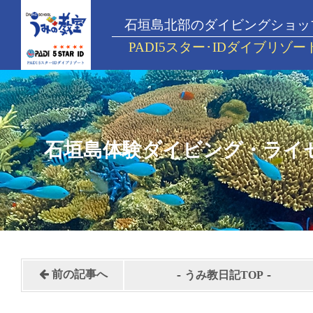
石垣島北部のダイビングショッ
PADI5スター･IDダイブリゾー
石垣島体験ダイビング・ライ
-
-
前の記事へ
うみ教日記TOP