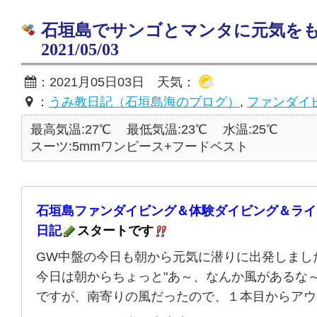
石垣島でサンゴとマンタに元気を
2021/05/03
：2021月05日03日 天気：
：
うみ教日記（石垣島海のブログ）
,
ファンダイ
最高気温:27℃
最低気温:23℃
水温:25℃
スーツ:5mmワンピース+フードベスト
石垣島ファンダイビング＆体験ダイビング＆ライ
日記
スタートです
GW中盤の今日も朝から元気に潜りに出発しまし
今日は朝からちょっと"あ～、なんか風があるな～
ですが、南寄りの風だったので、１本目からアウ