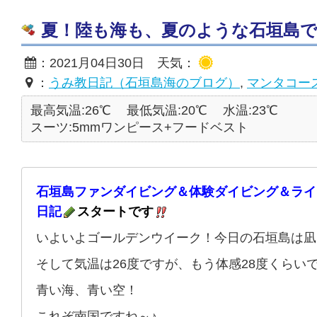
夏！陸も海も、夏のような石垣島です♪ 2
：2021月04日30日 天気：
：
うみ教日記（石垣島海のブログ）
,
マンタコー
最高気温:26℃
最低気温:20℃
水温:23℃
スーツ:5mmワンピース+フードベスト
石垣島ファンダイビング＆体験ダイビング＆ライ
日記
スタートです
いよいよゴールデンウイーク！今日の石垣島は凪
そして気温は26度ですが、もう体感28度くらい
青い海、青い空！
これぞ南国ですね～♪