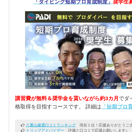
「ダイビング短期プロ育成制度」
奨学生
講習費が無料＆奨学金を貰いながら約3カ月
でダ
格取得を目指すコースです。 詳細は
「短期プロ育
八重山厳選口コミランキング
現在１位！応援ありがとうござ
トリップアドバイザー
評価と口コミで応援お願いします♪