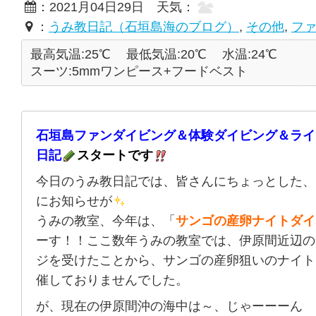
：2021月04日29日 天気：
：
うみ教日記（石垣島海のブログ）
,
その他
,
フ
最高気温:25℃
最低気温:20℃
水温:24℃
スーツ:5mmワンピース+フードベスト
石垣島ファンダイビング＆体験ダイビング＆ライ
日記
スタートです
今日のうみ教日記では、皆さんにちょっとした、
にお知らせが
うみの教室、今年は、「
サンゴの産卵ナイトダイ
ーす！！ここ数年うみの教室では、伊原間近辺の
ジを受けたことから、サンゴの産卵狙いのナイト
催しておりませんでした。
が、現在の伊原間沖の海中は～、じゃーーーん