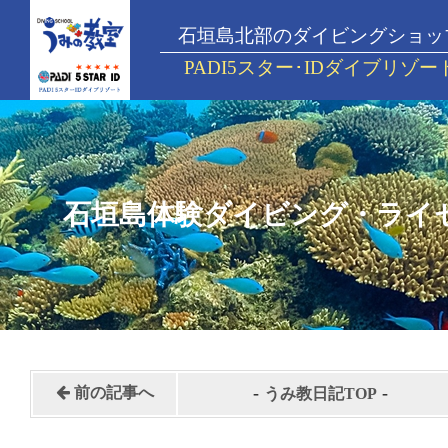
石垣島北部のダイビングショッ
PADI5スター･IDダイブリゾー
石垣島体験ダイビング・ライ
-
-
前の記事へ
うみ教日記TOP