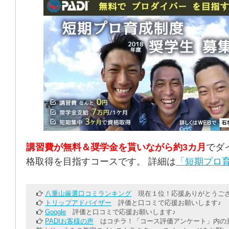
講習費が無料＆奨学金を貰いながら約3カ月
でダ
格取得を目指すコースです。 詳細は
「短期プロ育
八重山厳選口コミランキング
現在１位！応援ありがとうござ
トリップアドバイザー
評価と口コミで応援お願いします♪
Google
評価と口コミで応援お願いします♪
PADIお客様の声
はコチラ！「コース評価アンケート」内の意