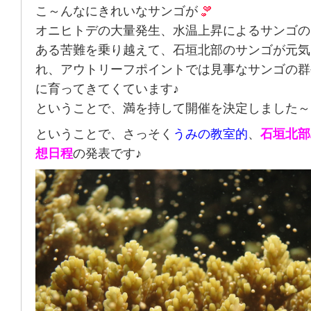
こ～んなにきれいなサンゴが
オニヒトデの大量発生、水温上昇によるサンゴの
ある苦難を乗り越えて、石垣北部のサンゴが元気
れ、アウトリーフポイントでは見事なサンゴの群
に育ってきてくています♪
ということで、満を持して開催を決定しました～
ということで、さっそく
うみの教室的
、
石垣北部
想日程
の発表です♪