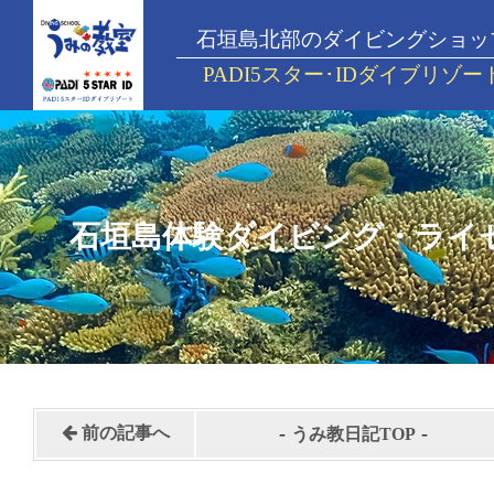
石垣島北部のダイビングショッ
PADI5スター･IDダイブリゾー
石垣島体験ダイビング・ライ
-
-
前の記事へ
うみ教日記TOP