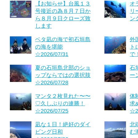
【お知らせ】台風１３
オ
号接近の為８月７日か
リ
ら８月９日クローズ致
ング
します
ベタ凪の海で初石垣島
外
の海を堪能
ト
☆2026/07/31
で！
夏の石垣島北部のショ
石
ップならではの選択肢
ーン
☆2026/07/28
マンタ２枚見れた〜〜
体
♡久しぶりの連勝！
求
☆2026/07/25
☆2
凪な１日！絶好のダイ
北
ビング日和
む海