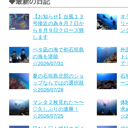
◆最新の日記
【お知らせ】台風１３
オ
号接近の為８月７日か
リ
ら８月９日クローズ致
ング
します
ベタ凪の海で初石垣島
外
の海を堪能
ト
☆2026/07/31
で！
夏の石垣島北部のショ
石
ップならではの選択肢
ーン
☆2026/07/28
マンタ２枚見れた〜〜
体
♡久しぶりの連勝！
求
☆2026/07/25
☆2