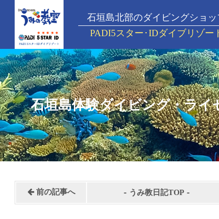
石垣島北部のダイビングショッ
PADI5スター･IDダイブリゾー
石垣島体験ダイビング・ライ
-
-
前の記事へ
うみ教日記TOP