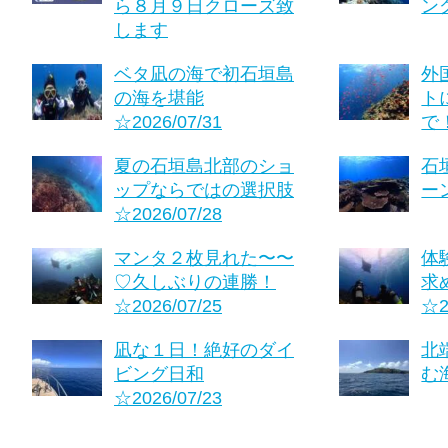
ら８月９日クローズ致
ング
します
ベタ凪の海で初石垣島
外
の海を堪能
ト
☆2026/07/31
で！
夏の石垣島北部のショ
石
ップならではの選択肢
ーン
☆2026/07/28
マンタ２枚見れた〜〜
体
♡久しぶりの連勝！
求
☆2026/07/25
☆2
凪な１日！絶好のダイ
北
ビング日和
む海
☆2026/07/23