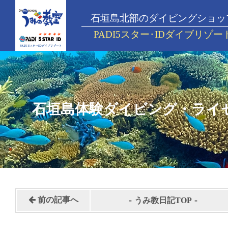
石垣島北部のダイビングショッ
PADI5スター･IDダイブリゾー
石垣島体験ダイビング・ライ
-
-
前の記事へ
うみ教日記TOP