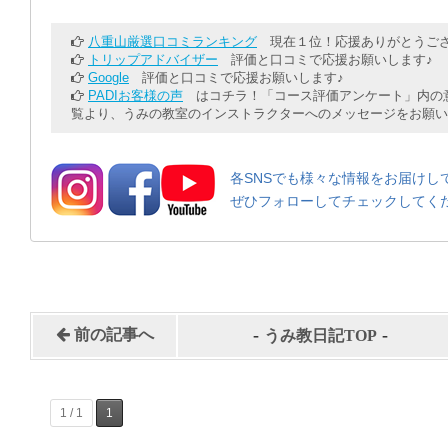
八重山厳選口コミランキング
現在１位！応援ありがとうござ
トリップアドバイザー
評価と口コミで応援お願いします♪
Google
評価と口コミで応援お願いします♪
PADIお客様の声
はコチラ！「コース評価アンケート」内の意
覧より、うみの教室のインストラクターへのメッセージをお願い
各SNSでも様々な情報をお届けし
ぜひフォローしてチェックしてく
-
-
前の記事へ
うみ教日記TOP
1 / 1
1