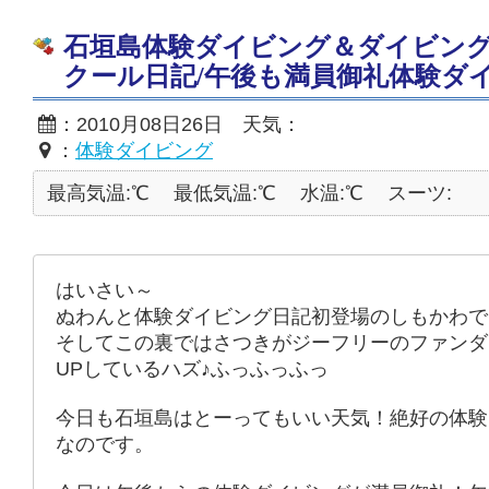
石垣島体験ダイビング＆ダイビン
クール日記/午後も満員御礼体験ダ
：2010月08日26日 天気：
：
体験ダイビング
最高気温:℃
最低気温:℃
水温:℃
スーツ:
はいさい～
ぬわんと体験ダイビング日記初登場のしもかわで
そしてこの裏ではさつきがジーフリーのファンダ
UPしているハズ♪ふっふっふっ
今日も石垣島はとーってもいい天気！絶好の体験
なのです。