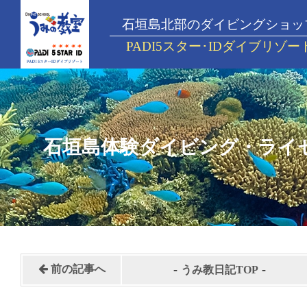
石垣島北部のダイビングショッ
PADI5スター･IDダイブリゾー
石垣島体験ダイビング・ライ
-
-
前の記事へ
うみ教日記TOP