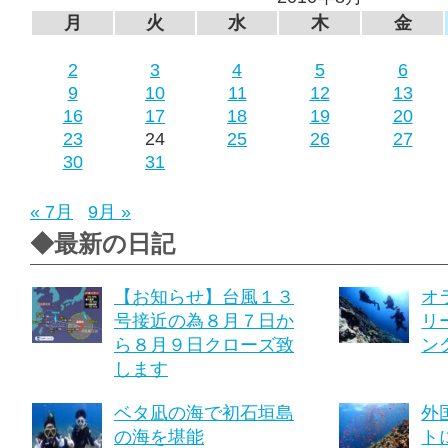
月
火
水
木
金
2
3
4
5
6
9
10
11
12
13
16
17
18
19
20
23
24
25
26
27
30
31
« 7月
9月 »
◆最新の日記
【お知らせ】台風１３
オ
号接近の為８月７日か
リ
ら８月９日クローズ致
ング
します
ベタ凪の海で初石垣島
外
の海を堪能
ト