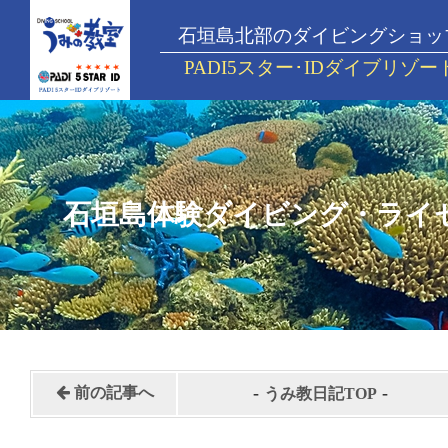
石垣島北部のダイビングショッ
PADI5スター･IDダイブリゾー
石垣島体験ダイビング・ライ
-
-
前の記事へ
うみ教日記TOP