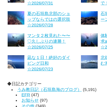
☆2026/07/31
で！
夏の石垣島北部のショ
石
ップならではの選択肢
ーン
☆2026/07/28
マンタ２枚見れた〜〜
体
♡久しぶりの連勝！
求
☆2026/07/25
☆2
凪な１日！絶好のダイ
北
ビング日和
む海
☆2026/07/23
◆日記カテゴリー
うみ教日記（石垣島海のブログ）
(5,191)
EFR
(47)
お知らせ
(97)
その他
(349)