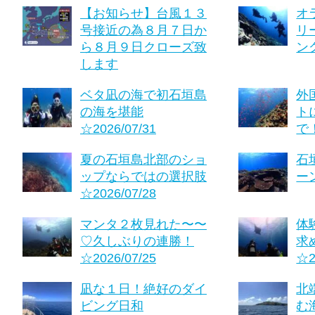
【お知らせ】台風１３
オ
号接近の為８月７日か
リ
ら８月９日クローズ致
ング
します
ベタ凪の海で初石垣島
外
の海を堪能
ト
☆2026/07/31
で！
夏の石垣島北部のショ
石
ップならではの選択肢
ーン
☆2026/07/28
マンタ２枚見れた〜〜
体
♡久しぶりの連勝！
求
☆2026/07/25
☆2
凪な１日！絶好のダイ
北
ビング日和
む海