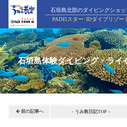
石垣島北部のダイビングショッ
PADI5スター･IDダイブリゾー
石垣島体験ダイビング・ライ
-
-
前の記事へ
うみ教日記TOP