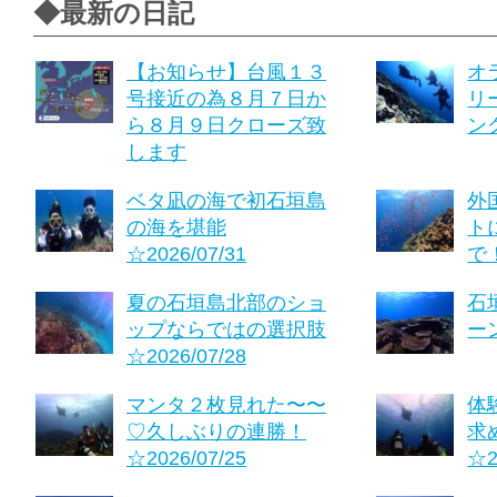
◆最新の日記
【お知らせ】台風１３
オ
号接近の為８月７日か
リ
ら８月９日クローズ致
ング
します
ベタ凪の海で初石垣島
外
の海を堪能
ト
☆2026/07/31
で！
夏の石垣島北部のショ
石
ップならではの選択肢
ーン
☆2026/07/28
マンタ２枚見れた〜〜
体
♡久しぶりの連勝！
求
☆2026/07/25
☆2