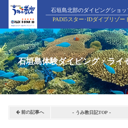
石垣島北部のダイビングショッ
PADI5スター･IDダイブリゾー
石垣島体験ダイビング・ライ
-
-
前の記事へ
うみ教日記TOP