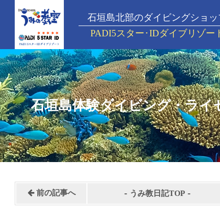
石垣島北部のダイビングショッ
PADI5スター･IDダイブリゾー
石垣島体験ダイビング・ライ
-
-
前の記事へ
うみ教日記TOP