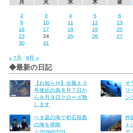
月
火
水
木
金
2
3
4
5
6
9
10
11
12
13
16
17
18
19
20
23
24
25
26
27
30
31
« 7月
9月 »
◆最新の日記
【お知らせ】台風１３
オ
号接近の為８月７日か
リ
ら８月９日クローズ致
ング
します
ベタ凪の海で初石垣島
外
の海を堪能
ト
☆2026/07/31
で！