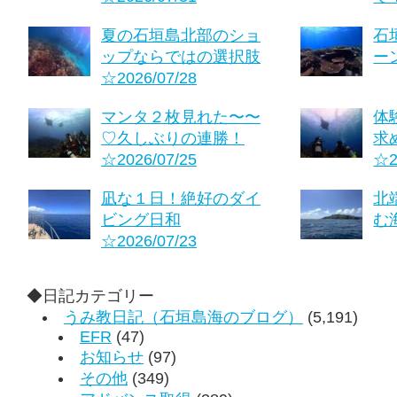
夏の石垣島北部のショ
石
ップならではの選択肢
ーン
☆2026/07/28
マンタ２枚見れた〜〜
体
♡久しぶりの連勝！
求
☆2026/07/25
☆2
凪な１日！絶好のダイ
北
ビング日和
む海
☆2026/07/23
◆日記カテゴリー
うみ教日記（石垣島海のブログ）
(5,191)
EFR
(47)
お知らせ
(97)
その他
(349)