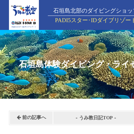
石垣島北部のダイビングショッ
PADI5スター･IDダイブリゾー
石垣島体験ダイビング・ライ
-
-
前の記事へ
うみ教日記TOP