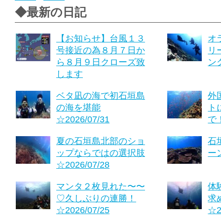
◆最新の日記
【お知らせ】台風１３
オ
号接近の為８月７日か
リ
ら８月９日クローズ致
ング
します
ベタ凪の海で初石垣島
外
の海を堪能
ト
☆2026/07/31
で！
夏の石垣島北部のショ
石
ップならではの選択肢
ーン
☆2026/07/28
マンタ２枚見れた〜〜
体
♡久しぶりの連勝！
求
☆2026/07/25
☆2