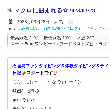
マクロに囲まれる☆2023/03/28
：2023月03日28日 天気：
：
うみ教日記（石垣島海のブログ）
,
ファンダイ
最高気温:21℃
最低気温:19℃
水温:23℃
スーツ:5mmワンピース+フードベスト又はドライ
石垣島ファンダイビング＆体験ダイビング＆ライ
日記
スタートです
こんにちは〜！！ななです( ´ー｀)ﾉ
猛烈な北風
寒いです
春はどこいった？？