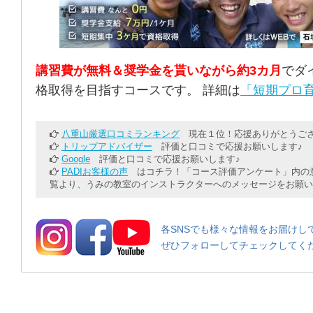
講習費が無料＆奨学金を貰いながら約3カ月
でダ
格取得を目指すコースです。 詳細は
「短期プロ育
八重山厳選口コミランキング
現在１位！応援ありがとうござ
トリップアドバイザー
評価と口コミで応援お願いします♪
Google
評価と口コミで応援お願いします♪
PADIお客様の声
はコチラ！「コース評価アンケート」内の意
覧より、うみの教室のインストラクターへのメッセージをお願い
各SNSでも様々な情報をお届けし
ぜひフォローしてチェックしてく