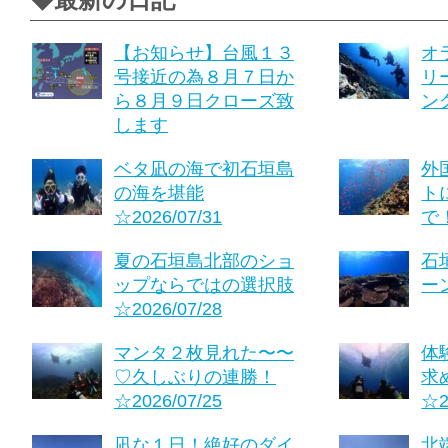
【お知らせ】台風１３
オ
号接近の為８月７日か
リ
ら８月９日クローズ致
ング
します
ベタ凪の海で初石垣島
外
の海を堪能
ト
☆2026/07/31
で！
夏の石垣島北部のショ
石
ップならではの選択肢
ーン
☆2026/07/28
マンタ２枚見れた〜〜
体
♡久しぶりの連勝！
求
☆2026/07/25
☆2
凪な１日！絶好のダイ
北