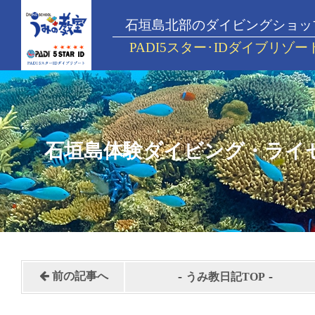
石垣島北部のダイビングショッ
PADI5スター･IDダイブリゾー
石垣島体験ダイビング・ライ
-
-
前の記事へ
うみ教日記TOP