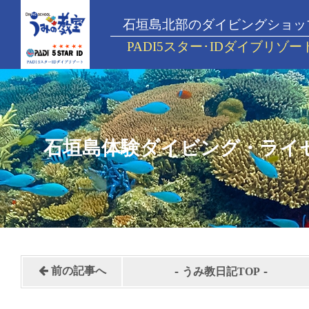
石垣島北部のダイビングショッ
PADI5スター･IDダイブリゾー
石垣島体験ダイビング・ライ
-
-
前の記事へ
うみ教日記TOP