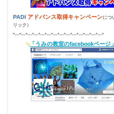
PADI
アドバンス取得キャンペーン
につ
リック）
*---*---*---*---*---*---*---*---*---*---*---*---*---*---*
「うみの教室のfacebookページ