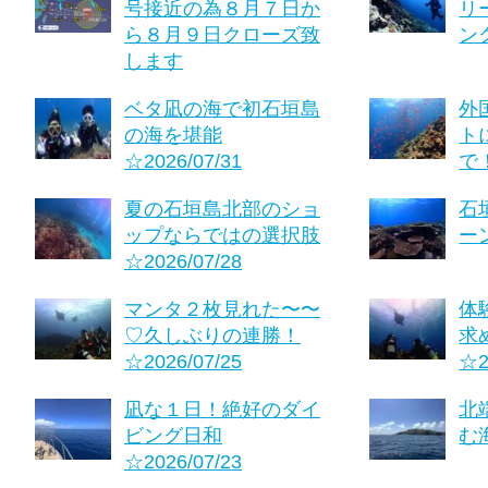
号接近の為８月７日か
リ
ら８月９日クローズ致
ング
します
ベタ凪の海で初石垣島
外
の海を堪能
ト
☆2026/07/31
で！
夏の石垣島北部のショ
石
ップならではの選択肢
ーン
☆2026/07/28
マンタ２枚見れた〜〜
体
♡久しぶりの連勝！
求
☆2026/07/25
☆2
凪な１日！絶好のダイ
北
ビング日和
む海
☆2026/07/23