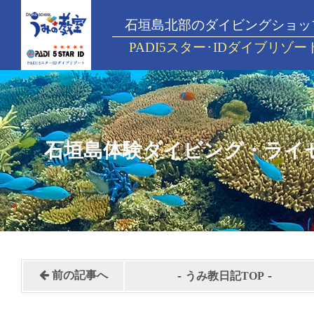
石垣島北部のダイビングショッ
PADI5スター･IDダイブリゾー
石垣島体験ダイビング・ライ
-
-
前の記事へ
うみ教日記TOP