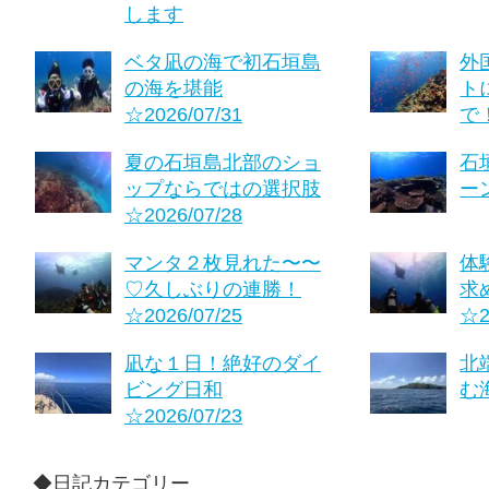
します
ベタ凪の海で初石垣島
外
の海を堪能
ト
☆2026/07/31
で！
夏の石垣島北部のショ
石
ップならではの選択肢
ーン
☆2026/07/28
マンタ２枚見れた〜〜
体
♡久しぶりの連勝！
求
☆2026/07/25
☆2
凪な１日！絶好のダイ
北
ビング日和
む海
☆2026/07/23
◆日記カテゴリー