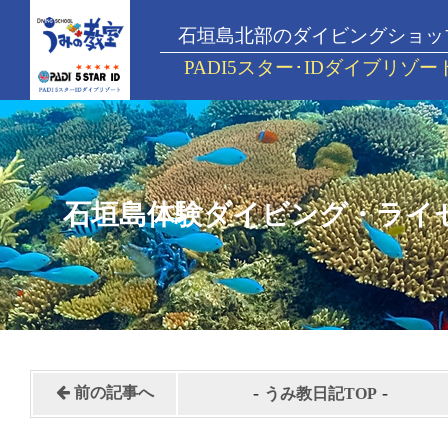
石垣島北部のダイビングショッ
PADI5スター･IDダイブリゾー
石垣島体験ダイビング・ライ
-
-
前の記事へ
うみ教日記TOP