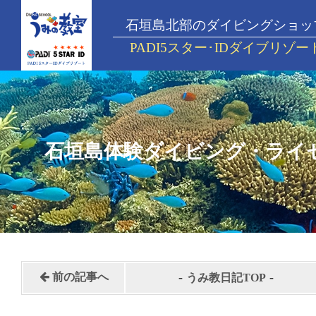
石垣島北部のダイビングショッ
PADI5スター･IDダイブリゾー
石垣島体験ダイビング・ライ
-
-
前の記事へ
うみ教日記TOP