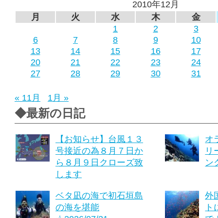
2010年12月
月
火
水
木
金
1
2
3
6
7
8
9
10
13
14
15
16
17
20
21
22
23
24
27
28
29
30
31
« 11月
1月 »
◆最新の日記
【お知らせ】台風１３
オ
号接近の為８月７日か
リ
ら８月９日クローズ致
ング
します
ベタ凪の海で初石垣島
外
の海を堪能
ト