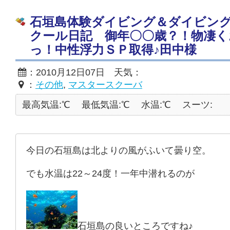
石垣島体験ダイビング＆ダイビン
クール日記 御年〇〇歳？！物凄く
っ！中性浮力ＳＰ取得♪田中様
：2010月12日07日 天気：
：
その他
,
マスタースクーバ
最高気温:℃
最低気温:℃
水温:℃
スーツ:
今日の石垣島は北よりの風がふいて曇り空。
でも水温は22～24度！一年中潜れるのが
石垣島の良いところですね♪