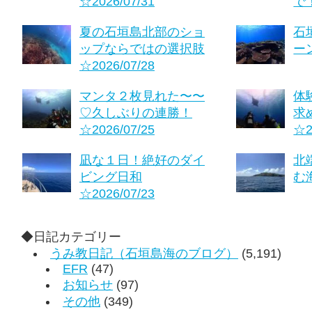
☆2026/07/31
で！
夏の石垣島北部のショ
石
ップならではの選択肢
ーン
☆2026/07/28
マンタ２枚見れた〜〜
体
♡久しぶりの連勝！
求
☆2026/07/25
☆2
凪な１日！絶好のダイ
北
ビング日和
む海
☆2026/07/23
◆日記カテゴリー
うみ教日記（石垣島海のブログ）
(5,191)
EFR
(47)
お知らせ
(97)
その他
(349)