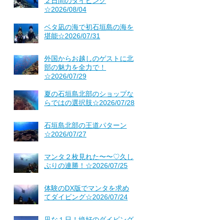
２日間のダイビング
☆2026/08/04
ベタ凪の海で初石垣島の海を
堪能☆2026/07/31
外国からお越しのゲストに北
部の魅力を全力で！
☆2026/07/29
夏の石垣島北部のショップな
らではの選択肢☆2026/07/28
石垣島北部の王道パターン
☆2026/07/27
マンタ２枚見れた〜〜♡久し
ぶりの連勝！☆2026/07/25
体験のDX版でマンタを求め
てダイビング☆2026/07/24
凪な１日！絶好のダイビング