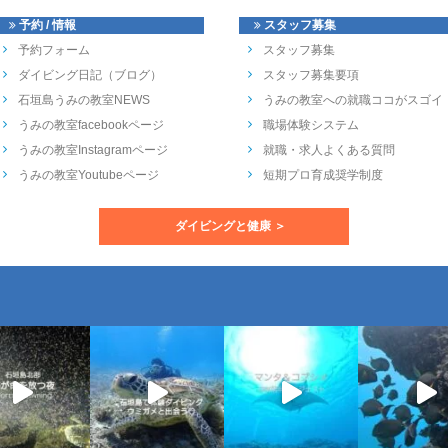
予約 / 情報
スタッフ募集
予約フォーム
スタッフ募集
ダイビング日記（ブログ）
スタッフ募集要項
石垣島うみの教室NEWS
うみの教室への就職ココがスゴイ
うみの教室facebookページ
職場体験システム
うみの教室Instagramページ
就職・求人よくある質問
うみの教室Youtubeページ
短期プロ育成奨学制度
ダイビングと健康 ＞