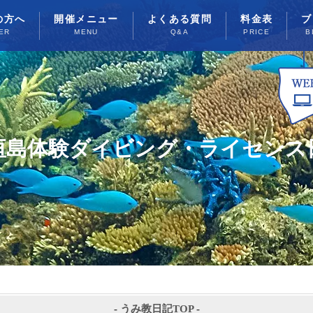
の方へ
開催メニュー
よくある質問
料金表
ブ
ER
MENU
Q&A
PRICE
B
垣島体験ダイビング・ライセンス
-
うみ教日記TOP
-