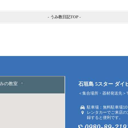
-
うみ教日記TOP
-
石垣島 5スター ダ
＜集合場所・器材発送先＞〒9
駐車場：無料駐車場1
レンタカーでご来店の
録すると便利です。