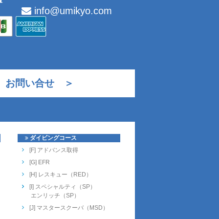
info@umikyo.com
お問い合せ ＞
ダイビングコース
[F] アドバンス取得
[G] EFR
[H] レスキュー（RED）
[I] スペシャルティ（SP）
エンリッチ（SP）
[J] マスタースクーバ（MSD）