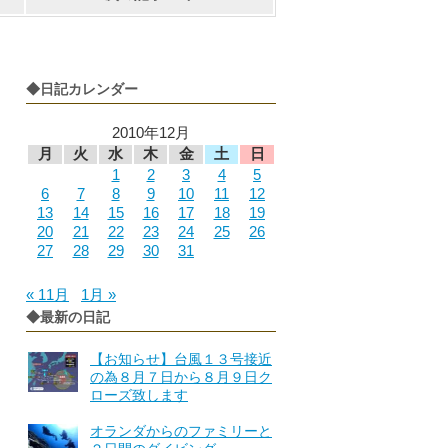
◆日記カレンダー
2010年12月
月
火
水
木
金
土
日
1
2
3
4
5
6
7
8
9
10
11
12
13
14
15
16
17
18
19
20
21
22
23
24
25
26
27
28
29
30
31
« 11月
1月 »
◆最新の日記
【お知らせ】台風１３号接近
の為８月７日から８月９日ク
ローズ致します
オランダからのファミリーと