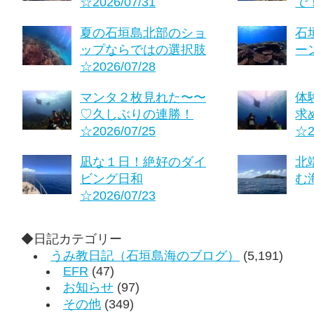
☆2026/07/31
で！
夏の石垣島北部のショ
石
ップならではの選択肢
ーン
☆2026/07/28
マンタ２枚見れた〜〜
体
♡久しぶりの連勝！
求
☆2026/07/25
☆2
凪な１日！絶好のダイ
北
ビング日和
む海
☆2026/07/23
◆日記カテゴリー
うみ教日記（石垣島海のブログ）
(5,191)
EFR
(47)
お知らせ
(97)
その他
(349)