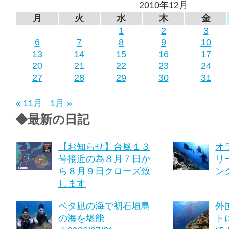
2010年12月
月
火
水
木
金
1
2
3
6
7
8
9
10
13
14
15
16
17
20
21
22
23
24
27
28
29
30
31
« 11月
1月 »
◆最新の日記
【お知らせ】台風１３
オ
号接近の為８月７日か
リ
ら８月９日クローズ致
ング
します
ベタ凪の海で初石垣島
外
の海を堪能
ト