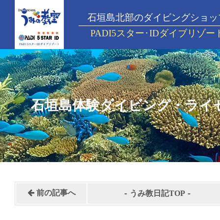
石垣島北部のダイビングショッ
PADI5スター･IDダイブリゾー
石垣島体験ダイビング・ライ
-
-
前の記事へ
うみ教日記TOP