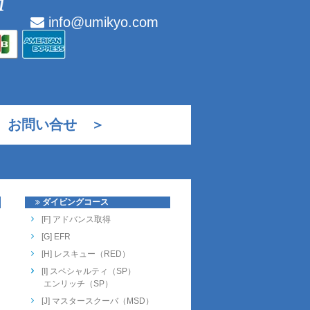
info@umikyo.com
お問い合せ ＞
ダイビングコース
[F] アドバンス取得
[G] EFR
[H] レスキュー（RED）
[I] スペシャルティ（SP）
エンリッチ（SP）
[J] マスタースクーバ（MSD）