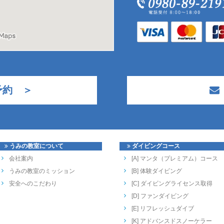
予約 ＞
うみの教室について
ダイビングコース
会社案内
[A] マンタ（プレミアム）コース
うみの教室のミッション
[B] 体験ダイビング
安全へのこだわり
[C] ダイビングライセンス取得
[D] ファンダイビング
[E] リフレッシュダイブ
[K] アドバンスドスノーケラー