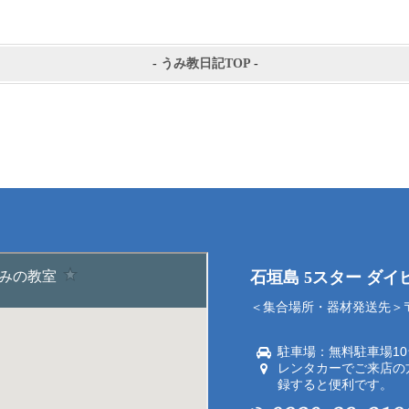
-
うみ教日記TOP
-
石垣島 5スター ダ
＜集合場所・器材発送先＞〒9
駐車場：無料駐車場1
レンタカーでご来店の
録すると便利です。