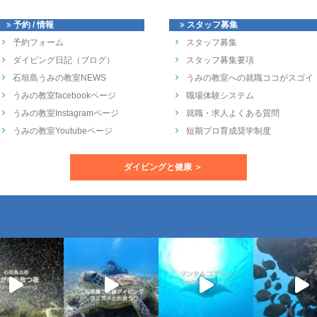
予約 / 情報
スタッフ募集
予約フォーム
スタッフ募集
ダイビング日記（ブログ）
スタッフ募集要項
石垣島うみの教室NEWS
うみの教室への就職ココがスゴイ
うみの教室facebookページ
職場体験システム
うみの教室Instagramページ
就職・求人よくある質問
うみの教室Youtubeページ
短期プロ育成奨学制度
ダイビングと健康 ＞