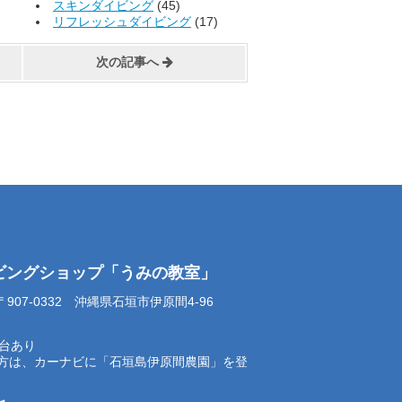
スキンダイビング
(45)
リフレッシュダイビング
(17)
次の記事へ
イビングショップ「うみの教室」
07-0332 沖縄県石垣市伊原間4-96
0台あり
方は、カーナビに「石垣島伊原間農園」を登