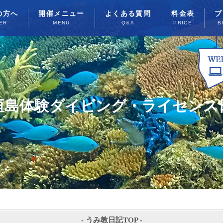
の方へ
開催メニュー
よくある質問
料金表
ブ
ER
MENU
Q&A
PRICE
B
垣島体験ダイビング・ライセンス
-
うみ教日記TOP
-