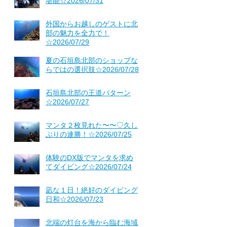
堪能☆2026/07/31
外国からお越しのゲストに北
部の魅力を全力で！
☆2026/07/29
夏の石垣島北部のショップな
らではの選択肢☆2026/07/28
石垣島北部の王道パターン
☆2026/07/27
マンタ２枚見れた〜〜♡久し
ぶりの連勝！☆2026/07/25
体験のDX版でマンタを求め
てダイビング☆2026/07/24
凪な１日！絶好のダイビング
日和☆2026/07/23
北端の灯台を海から臨む海域