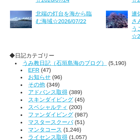
北端の灯台を海から臨
連
む海域☆2026/07/22
さ
う
☆2
◆日記カテゴリー
うみ教日記（石垣島海のブログ）
(5,190)
EFR
(47)
お知らせ
(96)
その他
(349)
アドバンス取得
(389)
スキンダイビング
(45)
スペシャルティ
(200)
ファンダイビング
(987)
マスタースクーバ
(51)
マンタコース
(1,246)
ライセンス取得
(1,057)