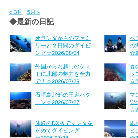
« 3月
5月 »
◆最新の日記
オランダからのファミ
ベ
リーと２日間のダイビ
の
ング☆2026/08/04
☆2
外国からお越しのゲス
夏
トに北部の魅力を全力
ッ
で！☆2026/07/29
☆2
石垣島北部の王道パタ
マ
ーン☆2026/07/27
♡
☆2
体験のDX版でマンタを
凪
求めてダイビング
ビ
☆2026/07/24
☆2