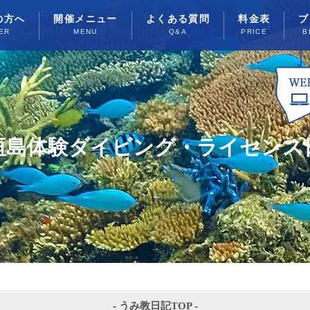
の方へ
開催メニュー
よくある質問
料金表
ブ
ER
MENU
Q&A
PRICE
B
垣島体験ダイビング・ライセンス
-
うみ教日記TOP
-