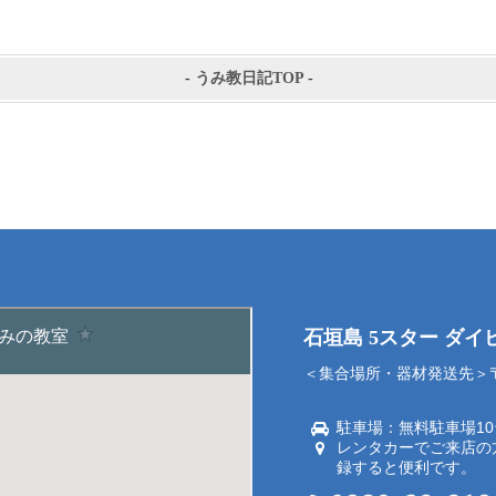
-
うみ教日記TOP
-
石垣島 5スター ダ
＜集合場所・器材発送先＞〒9
駐車場：無料駐車場1
レンタカーでご来店の
録すると便利です。