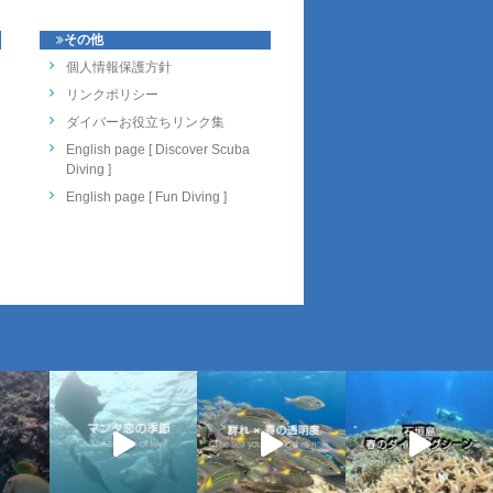
その他
個人情報保護方針
リンクポリシー
ダイバーお役立ちリンク集
English page [ Discover Scuba
Diving ]
English page [ Fun Diving ]