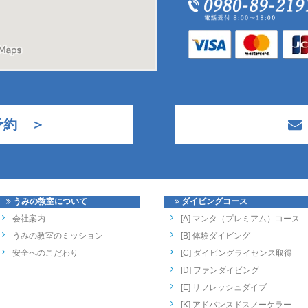
予約 ＞
うみの教室について
ダイビングコース
会社案内
[A] マンタ（プレミアム）コース
うみの教室のミッション
[B] 体験ダイビング
安全へのこだわり
[C] ダイビングライセンス取得
[D] ファンダイビング
[E] リフレッシュダイブ
[K] アドバンスドスノーケラー