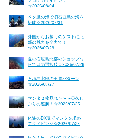
２日間のダイビング
☆2026/08/04
ベタ凪の海で初石垣島の海を
堪能☆2026/07/31
外国からお越しのゲストに北
部の魅力を全力で！
☆2026/07/29
夏の石垣島北部のショップな
らではの選択肢☆2026/07/28
石垣島北部の王道パターン
☆2026/07/27
マンタ２枚見れた〜〜♡久し
ぶりの連勝！☆2026/07/25
体験のDX版でマンタを求め
てダイビング☆2026/07/24
凪な１日！絶好のダイビング