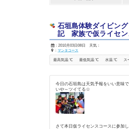
石垣島体験ダイビング
記 家族で仮ライセンス
：2010月03日08日 天気：
：
マンタコース
最高気温:℃
最低気温:℃
水温:℃
ス
今日の石垣島は天気予報をいい意味で
いや～ツイてる☆
さて本日仮ライセンスコースに参加し