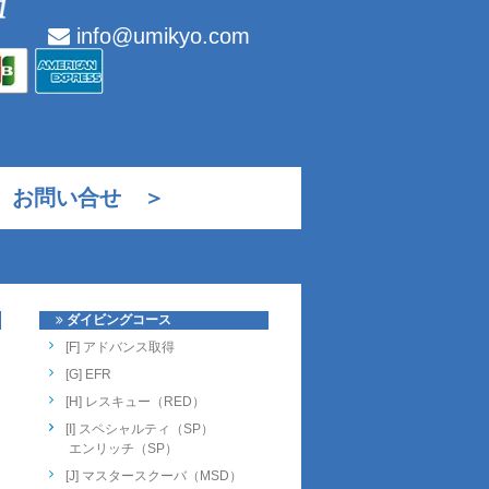
info@umikyo.com
お問い合せ ＞
ダイビングコース
[F] アドバンス取得
[G] EFR
[H] レスキュー（RED）
[I] スペシャルティ（SP）
エンリッチ（SP）
[J] マスタースクーバ（MSD）