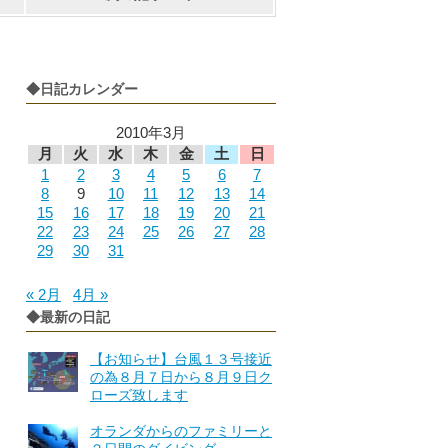
◆日記カレンダー
2010年3月
月
火
水
木
金
土
日
1
2
3
4
5
6
7
8
9
10
11
12
13
14
15
16
17
18
19
20
21
22
23
24
25
26
27
28
29
30
31
« 2月
4月 »
◆最新の日記
【お知らせ】台風１３号接近
の為８月７日から８月９日ク
ローズ致します
オランダからのファミリーと