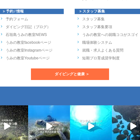
予約 / 情報
スタッフ募集
予約フォーム
スタッフ募集
ダイビング日記（ブログ）
スタッフ募集要項
石垣島うみの教室NEWS
うみの教室への就職ココがスゴイ
うみの教室facebookページ
職場体験システム
うみの教室Instagramページ
就職・求人よくある質問
うみの教室Youtubeページ
短期プロ育成奨学制度
ダイビングと健康 ＞