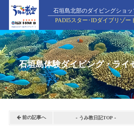
石垣島北部のダイビングショッ
PADI5スター･IDダイブリゾー
石垣島体験ダイビング・ライ
-
-
前の記事へ
うみ教日記TOP