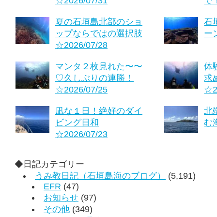
☆2026/07/31
で！
夏の石垣島北部のショ
石
ップならではの選択肢
ーン
☆2026/07/28
マンタ２枚見れた〜〜
体
♡久しぶりの連勝！
求
☆2026/07/25
☆2
凪な１日！絶好のダイ
北
ビング日和
む海
☆2026/07/23
◆日記カテゴリー
うみ教日記（石垣島海のブログ）
(5,191)
EFR
(47)
お知らせ
(97)
その他
(349)