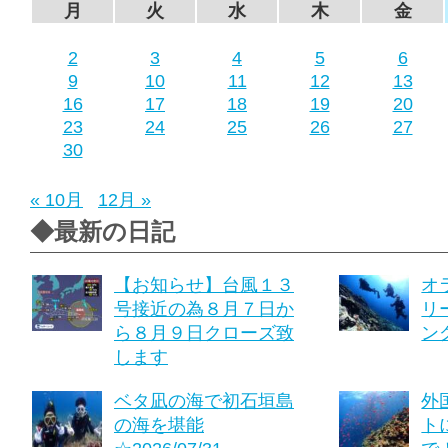
月
火
水
木
金
2
3
4
5
6
9
10
11
12
13
16
17
18
19
20
23
24
25
26
27
30
« 10月
12月 »
◆最新の日記
【お知らせ】台風１３
オ
号接近の為８月７日か
リ
ら８月９日クローズ致
ング
します
ベタ凪の海で初石垣島
外
の海を堪能
ト