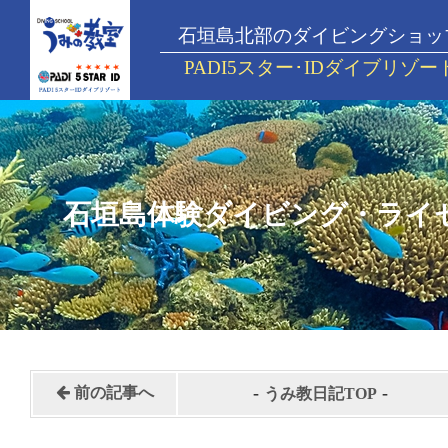
石垣島北部のダイビングショッ
PADI5スター･IDダイブリゾー
石垣島体験ダイビング・ライ
-
-
前の記事へ
うみ教日記TOP