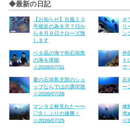
◆最新の日記
【お知らせ】台風１３
オ
号接近の為８月７日か
リ
ら８月９日クローズ致
ング
します
ベタ凪の海で初石垣島
外
の海を堪能
ト
☆2026/07/31
で！
夏の石垣島北部のショ
石
ップならではの選択肢
ーン
☆2026/07/28
マンタ２枚見れた〜〜
体
♡久しぶりの連勝！
求
☆2026/07/25
☆2