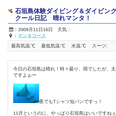
石垣島体験ダイビング＆ダイビン
クール日記 晴れマンタ！
：2009月11日16日 天気：
：
マンタコース
最高気温:℃
最低気温:℃
水温:℃
スーツ:
今日の石垣島は晴れ！時々曇り、雨でしたが、太
ですよぉー
夜でもTシャツ短パンですっ！
11月というのに、やっぱり石垣島はいいですね