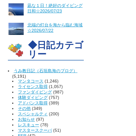
凪な１日！絶好のダイビング
日和☆2026/07/23
北端の灯台を海から臨む海域
☆2026/07/22
◆日記カテゴ
リー
うみ教日記（石垣島海のブログ）
(5,191)
マンタコース
(1,246)
ライセンス取得
(1,057)
ファンダイビング
(987)
体験ダイビング
(757)
アドバンス取得
(389)
その他
(349)
スペシャルティ
(200)
お知らせ
(97)
レスキュー
(78)
マスタースクーバ
(51)
EFR
(47)