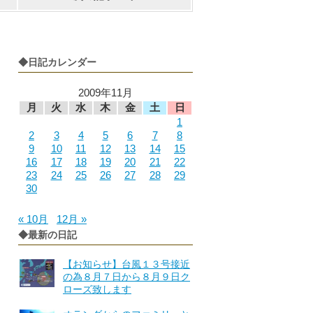
◆日記カレンダー
2009年11月
月
火
水
木
金
土
日
1
2
3
4
5
6
7
8
9
10
11
12
13
14
15
16
17
18
19
20
21
22
23
24
25
26
27
28
29
30
« 10月
12月 »
◆最新の日記
【お知らせ】台風１３号接近
の為８月７日から８月９日ク
ローズ致します