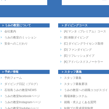
うみの教室について
ダイビングコース
会社案内
[A] マンタ（プレミアム）コース
うみの教室のミッション
[B] 体験ダイビング
安全へのこだわり
[C] ダイビングライセンス取得
[D] ファンダイビング
[E] リフレッシュダイブ
[K] アドバンスドスノーケラー
予約 / 情報
スタッフ募集
予約フォーム
スタッフ募集
ダイビング日記（ブログ）
スタッフ募集要項
石垣島うみの教室NEWS
うみの教室への就職ココがスゴイ
うみの教室facebookページ
職場体験システム
うみの教室Instagramページ
就職・求人よくある質問
うみの教室Youtubeページ
短期プロ育成奨学制度