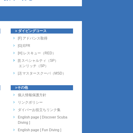
ダイビングコース
[F] アドバンス取得
[G] EFR
[H] レスキュー（RED）
[I] スペシャルティ（SP）
エンリッチ（SP）
[J] マスタースクーバ（MSD）
その他
個人情報保護方針
リンクポリシー
ダイバーお役立ちリンク集
English page [ Discover Scuba
Diving ]
English page [ Fun Diving ]