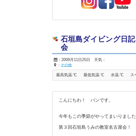
石垣島ダイビング日記「
会
：2009月11日25日 天気：
：
その他
最高気温:℃
最低気温:℃
水温:℃
ス
こんにちわ！ バンです。
今年もこの季節がやってまいりました
第３回石垣島うみの教室名古屋会！