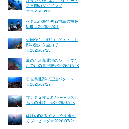
オランダからのファミリーと
２日間のダイビング
☆2026/08/04
ベタ凪の海で初石垣島の海を
堪能☆2026/07/31
外国からお越しのゲストに北
部の魅力を全力で！
☆2026/07/29
夏の石垣島北部のショップな
らではの選択肢☆2026/07/28
石垣島北部の王道パターン
☆2026/07/27
マンタ２枚見れた〜〜♡久し
ぶりの連勝！☆2026/07/25
体験のDX版でマンタを求め
てダイビング☆2026/07/24