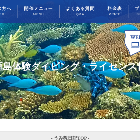
の方へ
開催メニュー
よくある質問
料金表
ブ
ER
MENU
Q&A
PRICE
B
垣島体験ダイビング・ライセンス
-
うみ教日記TOP
-