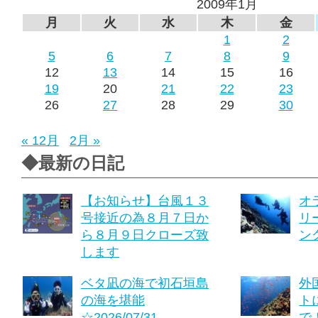
2009年1月
月
火
水
木
金
1
2
5
6
7
8
9
12
13
14
15
16
19
20
21
22
23
26
27
28
29
30
« 12月
2月 »
◆最新の日記
【お知らせ】台風１３
オ
号接近の為８月７日か
リ
ら８月９日クローズ致
ング
します
ベタ凪の海で初石垣島
外
の海を堪能
ト
☆2026/07/31
で！