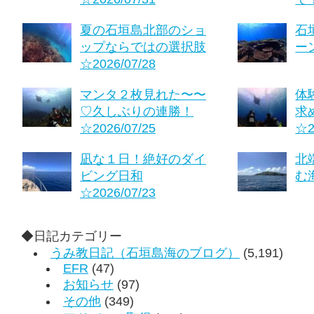
夏の石垣島北部のショ
石
ップならではの選択肢
ーン
☆2026/07/28
マンタ２枚見れた〜〜
体
♡久しぶりの連勝！
求
☆2026/07/25
☆2
凪な１日！絶好のダイ
北
ビング日和
む海
☆2026/07/23
◆日記カテゴリー
うみ教日記（石垣島海のブログ）
(5,191)
EFR
(47)
お知らせ
(97)
その他
(349)