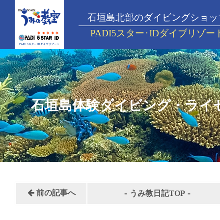
石垣島北部のダイビングショッ
PADI5スター･IDダイブリゾー
石垣島体験ダイビング・ライ
-
-
前の記事へ
うみ教日記TOP