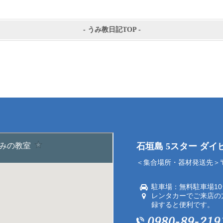
-
うみ教日記TOP
-
石垣島 5スター ダ
＜集合場所・器材発送先＞〒9
駐車場：無料駐車場1
レンタカーでご来店の
録すると便利です。