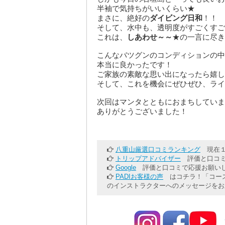
半袖で気持ちがいいくらい★
まさに、絶好の
ダイビング日和
！！
そして、水中も、透明度がすごくすご
これは、
しあわせ～～
★の一言に尽き
こんなバツグンのコンディションの中
本当に良かったです！
ご家族の素敵な思い出になったら嬉し
そして、これを機会にぜひぜひ、ライ
次回はマンタとともにおまちしていま
ありがとうございました！
八重山厳選口コミランキング
現在１
トリップアドバイザー
評価と口コミ
Google
評価と口コミで応援お願いし
PADIお客様の声
はコチラ！「コース
のインストラクターへのメッセージをお