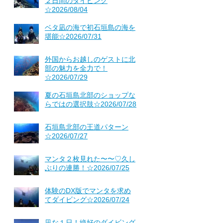
２日間のダイビング
☆2026/08/04
ベタ凪の海で初石垣島の海を
堪能☆2026/07/31
外国からお越しのゲストに北
部の魅力を全力で！
☆2026/07/29
夏の石垣島北部のショップな
らではの選択肢☆2026/07/28
石垣島北部の王道パターン
☆2026/07/27
マンタ２枚見れた〜〜♡久し
ぶりの連勝！☆2026/07/25
体験のDX版でマンタを求め
てダイビング☆2026/07/24
凪な１日！絶好のダイビング