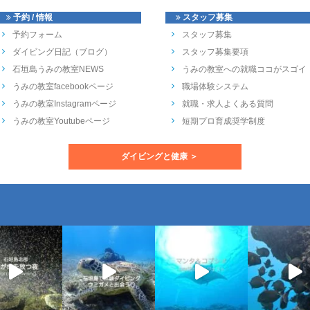
予約 / 情報
スタッフ募集
予約フォーム
スタッフ募集
ダイビング日記（ブログ）
スタッフ募集要項
石垣島うみの教室NEWS
うみの教室への就職ココがスゴイ
うみの教室facebookページ
職場体験システム
うみの教室Instagramページ
就職・求人よくある質問
うみの教室Youtubeページ
短期プロ育成奨学制度
ダイビングと健康 ＞