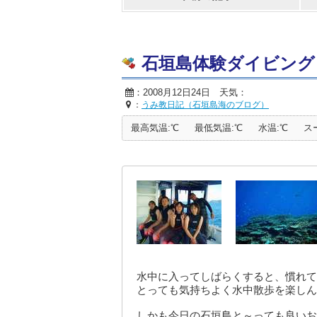
石垣島体験ダイビング
：2008月12日24日 天気：
：
うみ教日記（石垣島海のブログ）
最高気温:℃
最低気温:℃
水温:℃
ス
水中に入ってしばらくすると、慣れて
とっても気持ちよく水中散歩を楽しん
しかも今日の石垣島と～っても良いお