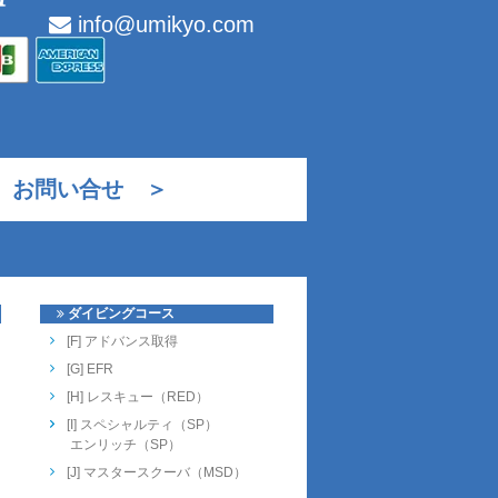
info@umikyo.com
お問い合せ ＞
ダイビングコース
[F] アドバンス取得
[G] EFR
[H] レスキュー（RED）
[I] スペシャルティ（SP）
エンリッチ（SP）
[J] マスタースクーバ（MSD）