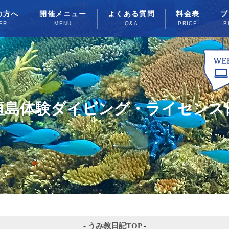
の方へ
開催メニュー
よくある質問
料金表
ブ
ER
MENU
Q&A
PRICE
B
垣島体験ダイビング・ライセンス
-
うみ教日記TOP
-